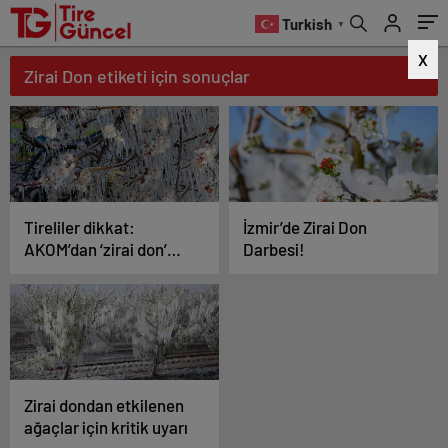
Turkish
▼
X
Zirai Don etiketi için sonuçlar
Tireliler dikkat:
İzmir’de Zirai Don
AKOM’dan ‘zirai don’
Darbesi!
uyarısı!
Zirai dondan etkilenen
ağaçlar için kritik uyarı