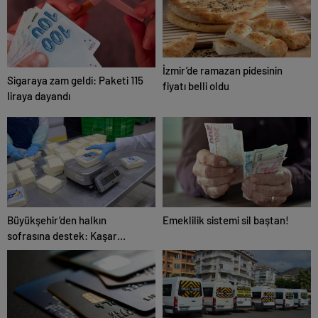
İzmir’de ramazan pidesinin
Sigaraya zam geldi: Paketi 115
fiyatı belli oldu
liraya dayandı
Büyükşehir’den halkın
Emeklilik sistemi sil baştan!
sofrasına destek: Kaşar
peyniri piyasanın yarı fiyatına
satışta!