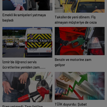
Emekli ikramiyeleri yatmaya
Taksilerde yeni dönem: Fiş
başladı
almayan müşteriye de ceza
Benzin ve motorine zam
İzmir’de öğrenci servis
geliyor
ücretlerine yeniden zam…
İşte yeni fiyatlar!
TÜİK duyurdu: Şubat
Fren yetmedi: Zam üstüne