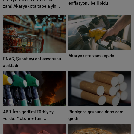
enflasyonu belli oldu
zam! Akaryakıtta tabela yine
değişecek!
Akaryakıtta zam kapıda
ENAG, Şubat ayı enflasyonunu
açıkladı
ABD-İran gerilimi Türkiye’yi
Bir sigara grubuna daha zam
vurdu: Motorine tüm
geldi
zamanların en büyük zammı