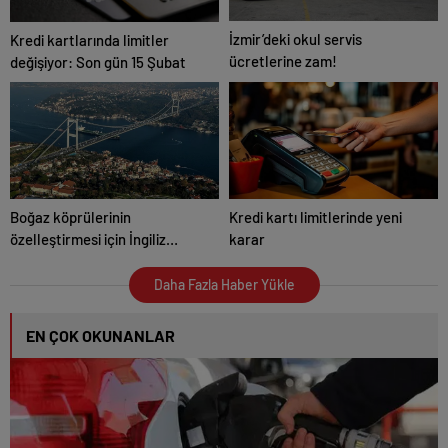
İzmir’deki okul servis
Kredi kartlarında limitler
ücretlerine zam!
değişiyor: Son gün 15 Şubat
Boğaz köprülerinin
Kredi kartı limitlerinde yeni
özelleştirmesi için İngiliz
karar
şirkete yetki verildi
Daha Fazla Haber Yükle
EN ÇOK OKUNANLAR