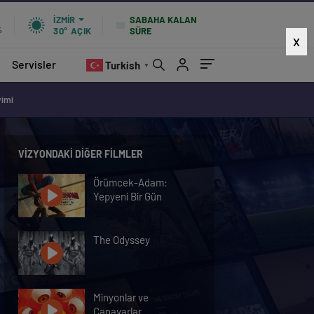
SABAHA KALAN
İZMIR
SÜRE
%
30°
AÇIK
X
Servisler
Turkish
▼
vimi
VIZYONDAKI DIĞER FILMLER
Örümcek-Adam:
Yepyeni Bir Gün
The Odyssey
Minyonlar ve
Canavarlar