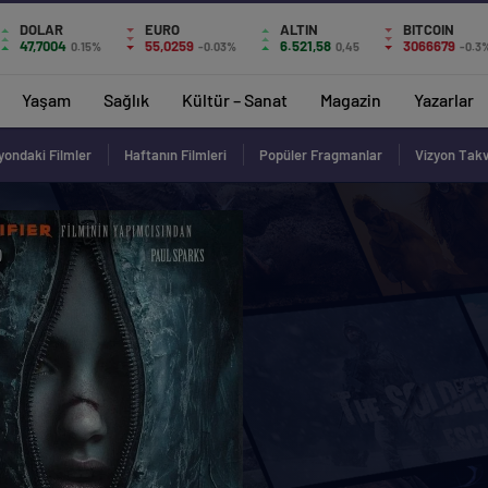
DOLAR
EURO
ALTIN
BITCOIN
47,7004
55,0259
6.521,58
3066679
0.15%
-0.03%
0,45
-0.3
Yaşam
Sağlık
Kültür – Sanat
Magazin
Yazarlar
yondaki Filmler
Haftanın Filmleri
Popüler Fragmanlar
Vizyon Tak