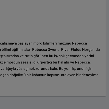
e çalışmaya başlayan morg bilimleri mezunu Rebecca
g bilimi eğitimi alan Rebecca Owens, River Fields Morgu’nda
aşta sıradan ve rutin görünen bu iş, çok geçmeden yerini
ikçe morgun sessizliği ürpertici bir hâl alır ve Rebecca,
varlığıyla yüzleşmek zorunda kalır. Bu yeni iş, onun için
nleşen doğaüstü bir kabusun kapısını aralayan bir deneyime