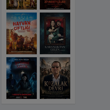
Karanlıktan Gelen
Şeytandan Satılık
Moana
Kozalak Devri