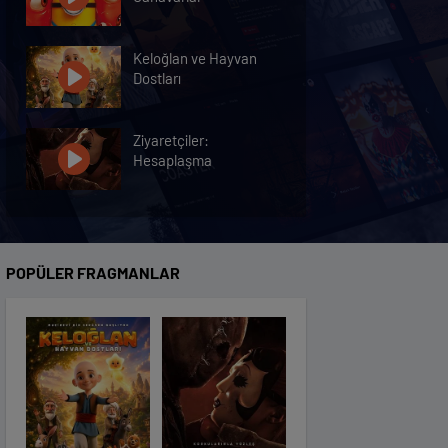
Keloğlan ve Hayvan
Dostları
Ziyaretçiler:
Hesaplaşma
Nasreddin Hoca:
Zaman Yolcusu 4
POPÜLER FRAGMANLAR
Oyuncak Hikayesi 5
Hayvan Çiftliği