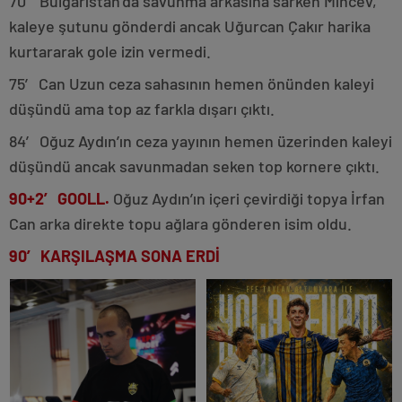
70′ Bulgaristan’da savunma arkasına sarken Mincev,
kaleye şutunu gönderdi ancak Uğurcan Çakır harika
kurtararak gole izin vermedi.
75′ Can Uzun ceza sahasının hemen önünden kaleyi
düşündü ama top az farkla dışarı çıktı.
84′ Oğuz Aydın’ın ceza yayının hemen üzerinden kaleyi
düşündü ancak savunmadan seken top kornere çıktı.
90+2′ GOOLL.
Oğuz Aydın’ın içeri çevirdiği topya İrfan
Can arka direkte topu ağlara gönderen isim oldu.
90′ KARŞILAŞMA SONA ERDİ