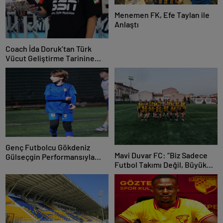
Menemen FK, Efe Taylan ile
Anlaştı
Coach İda Doruk’tan Türk
Vücut Geliştirme Tarinine
Damga Vuran Organizasyon
Genç Futbolcu Gökdeniz
Mavi Duvar FC: “Biz Sadece
Gülseçgin Performansıyla
Futbol Takımı Değil, Büyük
Geleceğe Göz Kırptı!
Bir Aileyiz”