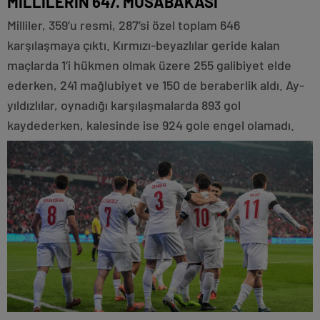
MİLLİLERİN 647. MÜSABAKASI
Milliler, 359’u resmi, 287’si özel toplam 646
karşılaşmaya çıktı. Kırmızı-beyazlılar geride kalan
maçlarda 1’i hükmen olmak üzere 255 galibiyet elde
ederken, 241 mağlubiyet ve 150 de beraberlik aldı. Ay-
yıldızlılar, oynadığı karşılaşmalarda 893 gol
kaydederken, kalesinde ise 924 gole engel olamadı.