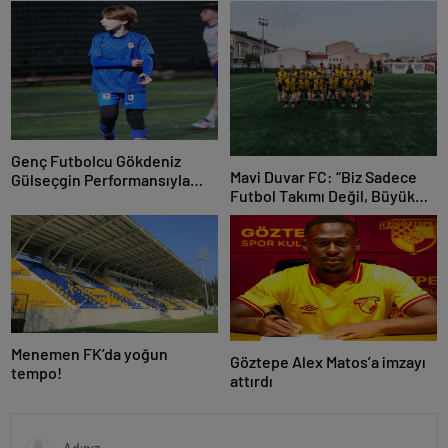
Damga Vuran Organizasyon
Genç Futbolcu Gökdeniz
Mavi Duvar FC: “Biz Sadece
Gülseçgin Performansıyla
Futbol Takımı Değil, Büyük
Geleceğe Göz Kırptı!
Bir Aileyiz”
Menemen FK’da yoğun
Göztepe Alex Matos’a imzayı
tempo!
attırdı