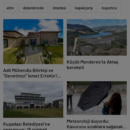
altın
dolandırıcılık
istanbul
kapalıçarşı
kuyumcu
Küçük Menderes’te Aktaş
bereketi
Adli Mühendis Bilirkişi ve
“Denetimci” İsmet Ertekin’in
Milyon Dolar Villası Kaçak
Çıktı!
Meteoroloji duyurdu:
Kuşadası Belediyesi’ne
Kavurucu sıcaklara sağanak
operasyon; 15 şüpheli