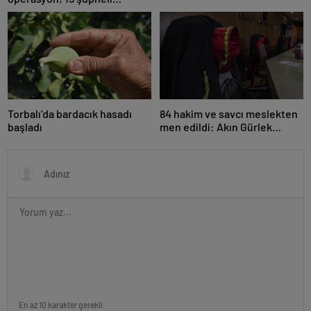
ve rüzgar arası
gözaltına alındı
Torbalı’da bardacık hasadı
84 hakim ve savcı meslekten
başladı
men edildi: Akın Gürlek
açıkladı
En az 10 karakter gerekli