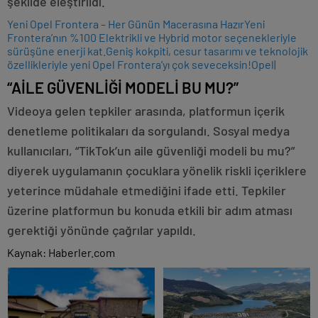
şekilde eleştirildi.
Yeni Opel Frontera – Her Günün Macerasına Hazır
Yeni
Frontera’nın %100 Elektrikli ve Hybrid motor seçenekleriyle
sürüşüne enerji kat.Geniş kokpiti, cesur tasarımı ve teknolojik
özellikleriyle yeni Opel Frontera’yı çok seveceksin!
Opel
|
“AİLE GÜVENLİĞİ MODELİ BU MU?”
Videoya gelen tepkiler arasında, platformun içerik
denetleme politikaları da sorgulandı. Sosyal medya
kullanıcıları, “TikTok’un aile güvenliği modeli bu mu?”
diyerek uygulamanın çocuklara yönelik riskli içeriklere
yeterince müdahale etmediğini ifade etti. Tepkiler
üzerine platformun bu konuda etkili bir adım atması
gerektiği yönünde çağrılar yapıldı.
Kaynak: Haberler.com