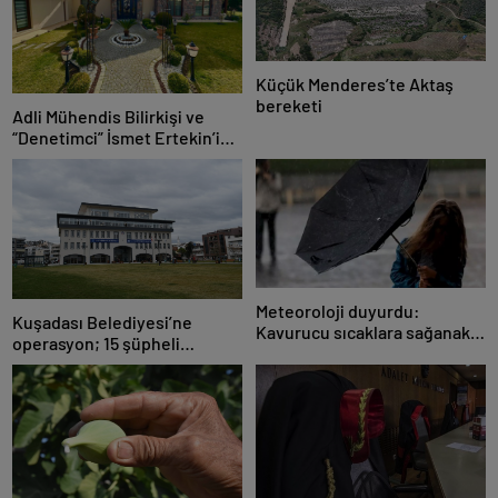
Küçük Menderes’te Aktaş
bereketi
Adli Mühendis Bilirkişi ve
“Denetimci” İsmet Ertekin’in
Milyon Dolar Villası Kaçak
Çıktı!
Meteoroloji duyurdu:
Kuşadası Belediyesi’ne
Kavurucu sıcaklara sağanak
operasyon; 15 şüpheli
ve rüzgar arası
gözaltına alındı