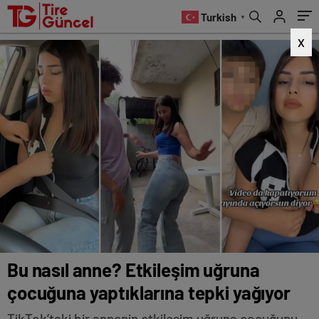
yağıyor
Turkish
▼
X
Bu nasıl anne? Etkileşim uğruna
çocuğuna yaptıklarına tepki yağıyor
TikTok’taki bir annenin etkileşim uğruna çocuğunu