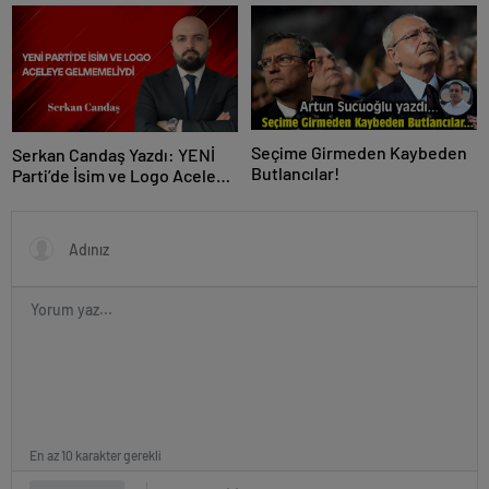
baraj altı kaldı
Çeken Paylaşım!
Seçime Girmeden Kaybeden
Serkan Candaş Yazdı: YENİ
Butlancılar!
Parti’de İsim ve Logo Aceleye
Gelmemeliydi
En az 10 karakter gerekli