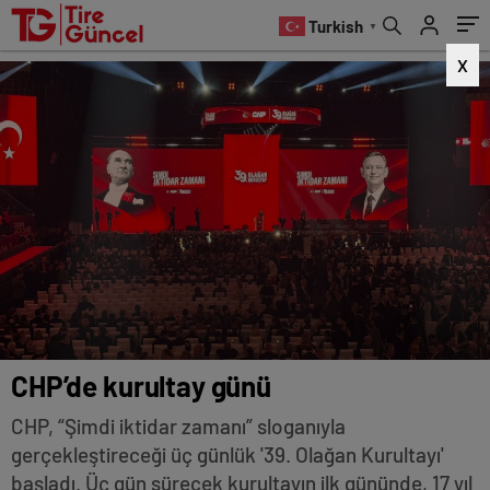
Turkish
▼
X
CHP’de kurultay günü
CHP, “Şimdi iktidar zamanı” sloganıyla
gerçekleştireceği üç günlük '39. Olağan Kurultayı'
başladı. Üç gün sürecek kurultayın ilk gününde, 17 yıl