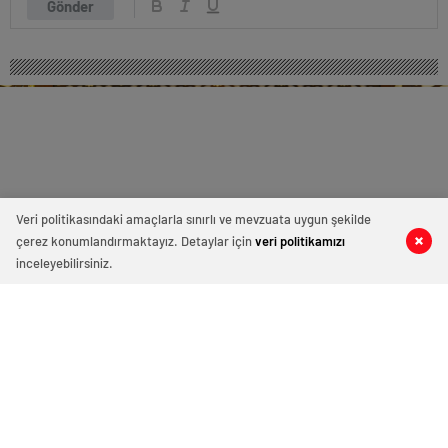
Gönder
Veri politikasındaki amaçlarla sınırlı ve mevzuata uygun şekilde
çerez konumlandırmaktayız. Detaylar için
veri politikamızı
0
0
0
0
inceleyebilirsiniz.
İYİ Parti İzmir İl Başkanı Ülkü Doğan:
“Üye sayımızı bildiğini sanmıyorum!”