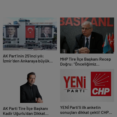
AK Part’inin 25’inci yılı:
MHP Tire İlçe Başkanı Recep
İzmir’den Ankaraya büyük
Doğru: “Önceliğimiz
çıkarma
Devletimizin Bekası ve
Tire’nin Menfaatidir”
YENİ Parti’li ilk anketin
AK Parti Tire İlçe Başkanı
sonuçları dikkat çekti! CHP
Kadir Uğurlu’dan Dikkat