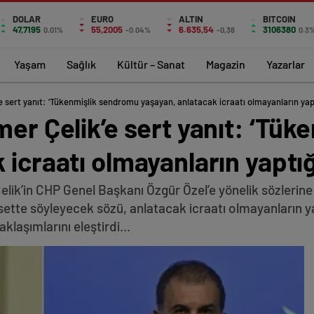
DOLAR
EURO
ALTIN
BITCOIN
47,7195
55,2005
6.635,54
3106380
0.01%
-0.04%
-0,38
0.3
Yaşam
Sağlık
Kültür – Sanat
Magazin
Yazarlar
’e sert yanıt: ‘Tükenmişlik sendromu yaşayan, anlatacak icraatı olmayanların yap
mer Çelik’e sert yanıt: ‘Tü
 icraatı olmayanların yaptı
lik’in CHP Genel Başkanı Özgür Özel’e yönelik sözlerine 
tte söyleyecek sözü, anlatacak icraatı olmayanların yap
laşımlarını eleştirdi...