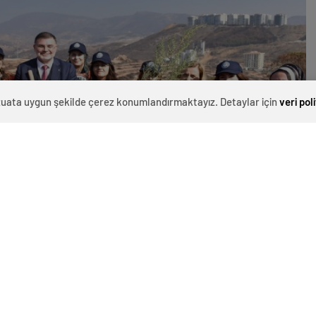
evzuata uygun şekilde çerez konumlandırmaktayız. Detaylar için
veri pol
0
News