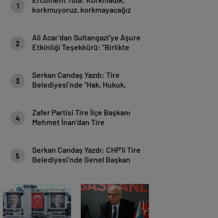
1
korkmuyoruz, korkmayacağız
Ali Acar’dan Sultangazi’ye Aşure
2
Etkinliği Teşekkürü: “Birlikte
Güçlüyüz, Birlikte Daha Güzeliz”
Serkan Candaş Yazdı: Tire
3
Belediyesi’nde “Hak, Hukuk,
Adalet Liyakat” Sınavı!
Zafer Partisi Tire İlçe Başkanı
4
Mehmet İnan’dan Tire
Belediyesi’ne Basın Harcamaları
Tepkisi
Serkan Candaş Yazdı: CHP’li Tire
5
Belediyesi’nde Genel Başkan
Özgür Özel Dinlenmiyor!