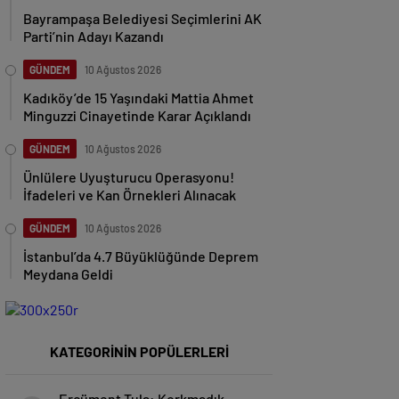
Bayrampaşa Belediyesi Seçimlerini AK
Parti’nin Adayı Kazandı
GÜNDEM
10 Ağustos 2026
Kadıköy’de 15 Yaşındaki Mattia Ahmet
Minguzzi Cinayetinde Karar Açıklandı
GÜNDEM
10 Ağustos 2026
Ünlülere Uyuşturucu Operasyonu!
İfadeleri ve Kan Örnekleri Alınacak
GÜNDEM
10 Ağustos 2026
İstanbul’da 4.7 Büyüklüğünde Deprem
Meydana Geldi
KATEGORİNİN POPÜLERLERİ
Ercüment Tula: Korkmadık,