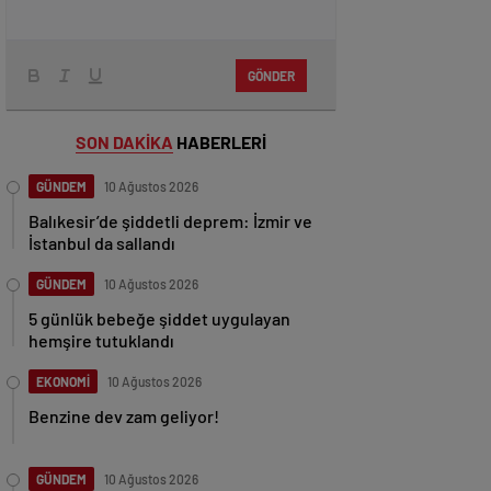
GÖNDER
SON DAKİKA
HABERLERİ
GÜNDEM
10 Ağustos 2026
Balıkesir’de şiddetli deprem: İzmir ve
İstanbul da sallandı
GÜNDEM
10 Ağustos 2026
5 günlük bebeğe şiddet uygulayan
hemşire tutuklandı
EKONOMİ
10 Ağustos 2026
Benzine dev zam geliyor!
GÜNDEM
10 Ağustos 2026