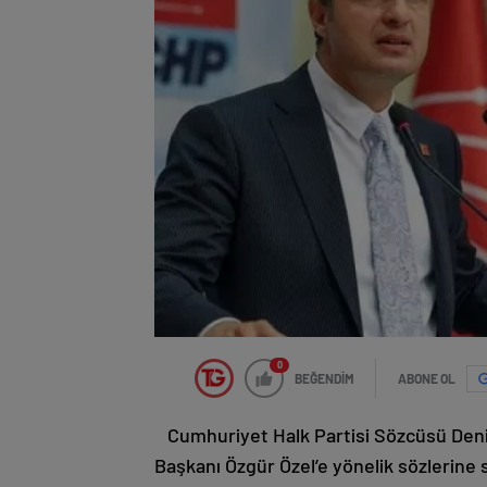
0
BEĞENDİM
ABONE OL
Cumhuriyet Halk Partisi Sözcüsü Deni
Başkanı Özgür Özel’e yönelik sözlerine