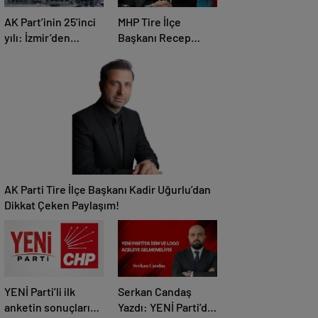
AK Part’inin 25’inci
MHP Tire İlçe
yılı: İzmir’den
Başkanı Recep
Ankaraya büyük
Doğru: “Önceliğimiz
çıkarma
Devletimizin Bekası
ve Tire’nin
Menfaatidir”
AK Parti Tire İlçe Başkanı Kadir Uğurlu’dan
Dikkat Çeken Paylaşım!
YENİ Parti’li ilk
Serkan Candaş
anketin sonuçları
Yazdı: YENİ Parti’de