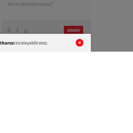
GÖNDER
itikamızı
inceleyebilirsiniz.
SON DAKİKA
HABERLERİ
GÜNDEM
10 Ağustos 2026
Balıkesir’de şiddetli deprem: İzmir ve
İstanbul da sallandı
GÜNDEM
10 Ağustos 2026
5 günlük bebeğe şiddet uygulayan
hemşire tutuklandı
EKONOMİ
10 Ağustos 2026
Benzine dev zam geliyor!