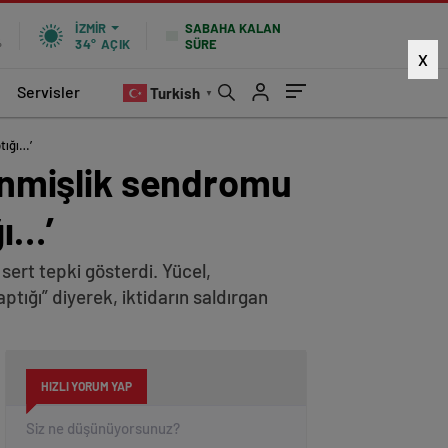
SABAHA KALAN
İZMIR
SÜRE
%
34°
AÇIK
X
Servisler
Turkish
▼
tığı…’
kenmişlik sendromu
ğı…’
sert tepki gösterdi. Yücel,
tığı” diyerek, iktidarın saldırgan
HIZLI YORUM YAP