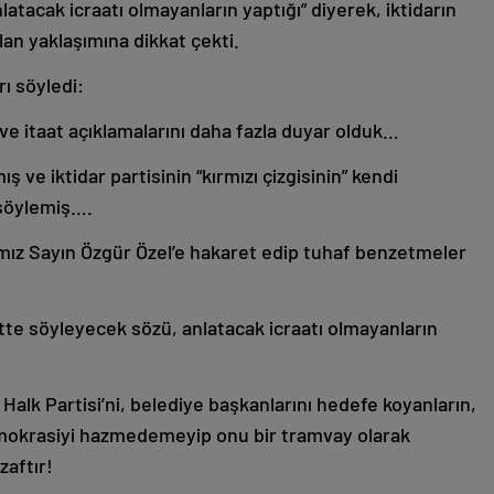
atacak icraatı olmayanların yaptığı” diyerek, iktidarın
lan yaklaşımına dikkat çekti.
ı söyledi:
at ve itaat açıklamalarını daha fazla duyar olduk…
ve iktidar partisinin “kırmızı çizgisinin” kendi
 söylemiş….
ız Sayın Özgür Özel’e hakaret edip tuhaf benzetmeler
te söyleyecek sözü, anlatacak icraatı olmayanların
lk Partisi’ni, belediye başkanlarını hedefe koyanların,
demokrasiyi hazmedemeyip onu bir tramvay olarak
zaftır!