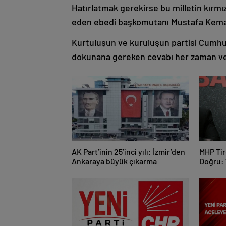
Hatırlatmak gerekirse bu milletin kırmız
eden ebedi başkomutanı Mustafa Kemal
Kurtuluşun ve kuruluşun partisi Cumhuriy
dokunana gereken cevabı her zaman ve
AK Part’inin 25’inci yılı: İzmir’den
MHP Tir
Ankaraya büyük çıkarma
Doğru: 
Bekası 