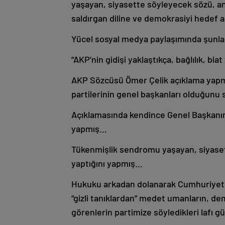
yaşayan, siyasette söyleyecek sözü, anl
saldırgan diline ve demokrasiyi hedef a
Yücel sosyal medya paylaşımında şunlar
“AKP’nin gidişi yaklaştıkça, bağlılık, bi
AKP Sözcüsü Ömer Çelik açıklama yapmış 
partilerinin genel başkanları olduğunu
Açıklamasında kendince Genel Başkanım
yapmış…
Tükenmişlik sendromu yaşayan, siyaset
yaptığını yapmış…
Hukuku arkadan dolanarak Cumhuriyet Ha
“gizli tanıklardan” medet umanların, 
görenlerin partimize söyledikleri lafı gü