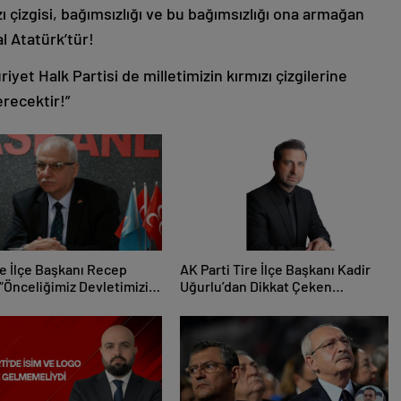
ı çizgisi, bağımsızlığı ve bu bağımsızlığı ona armağan
 Atatürk’tür!
et Halk Partisi de milletimizin kırmızı çizgilerine
recektir!”
e İlçe Başkanı Recep
AK Parti Tire İlçe Başkanı Kadir
“Önceliğimiz Devletimizin
Uğurlu’dan Dikkat Çeken
ve Tire’nin Menfaatidir”
Paylaşım!