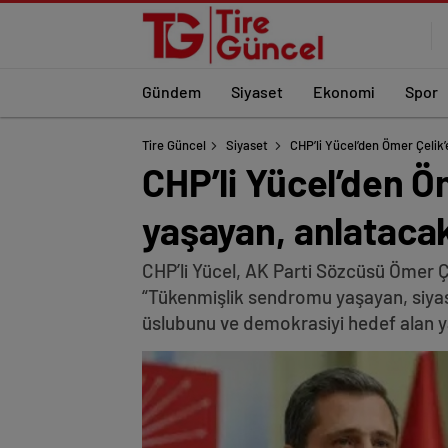
Gündem
Siyaset
Ekonomi
Spor
Tire Güncel
Siyaset
CHP’li Yücel’den Ömer Çelik
CHP’li Yücel’den Ö
yaşayan, anlatacak
CHP’li Yücel, AK Parti Sözcüsü Ömer Çe
“Tükenmişlik sendromu yaşayan, siyase
üslubunu ve demokrasiyi hedef alan yak