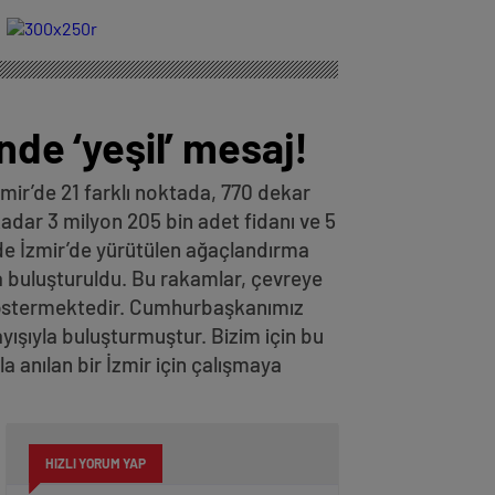
dikkat çekti! CHP
İsim ve Logo
baraj altı kaldı
Aceleye
Gelmemeliydi
nde ‘yeşil’ mesaj!
İzmir’de 21 farklı noktada, 770 dekar
kadar 3 milyon 205 bin adet fidanı ve 5
de İzmir’de yürütülen ağaçlandırma
la buluşturuldu. Bu rakamlar, çevreye
 göstermektedir. Cumhurbaşkanımız
yışıyla buluşturmuştur. Bizim için bu
 anılan bir İzmir için çalışmaya
HIZLI YORUM YAP