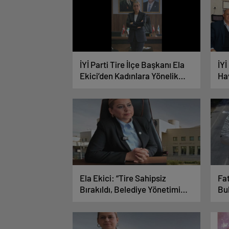
İYİ Parti Tire İlçe Başkanı Ela
İY
Ekici’den Kadınlara Yönelik
Ha
Hadsizliğe Tepki
To
Ela Ekici: “Tire Sahipsiz
Fa
Bırakıldı, Belediye Yönetimi
Bul
Yetersiz!”
Dü
Te