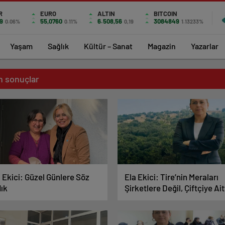
R
EURO
ALTIN
BITCOIN
9
55,0760
6.508,56
3084849
0.06%
0.11%
0,19
1.13233%
Yaşam
Sağlık
Kültür – Sanat
Magazin
Yazarlar
in sonuçlar
 Ekici: Güzel Günlere Söz
Ela Ekici: Tire’nin Meraları
dık
Şirketlere Değil, Çiftçiye Ait