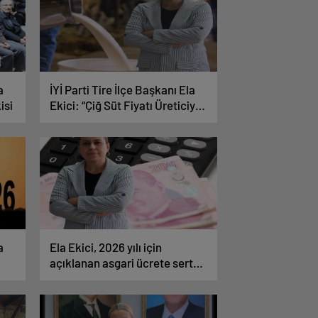
a
İYİ Parti Tire İlçe Başkanı Ela
isi
Ekici: “Çiğ Süt Fiyatı Üreticiyi
Zarara Mahkûm Ediyor”
a
Ela Ekici, 2026 yılı için
açıklanan asgari ücrete sert
tepki gösterdi!