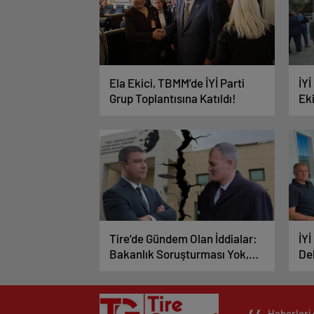
Ela Ekici, TBMM’de İYİ Parti
İYİ
Grup Toplantısına Katıldı!
Eki
Kat
Tire’de Gündem Olan İddialar:
İYİ
Bakanlık Soruşturması Yok,
De
Valilik İnceleme Yapıyor
Haberleri 