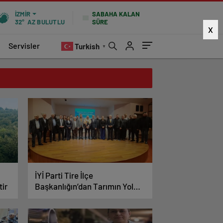
SABAHA KALAN
İZMIR
SÜRE
32°
AZ BULUTLU
X
Servisler
Turkish
▼
İYİ Parti Tire İlçe
tir
Başkanlığın’dan Tarımın Yol
Haritası