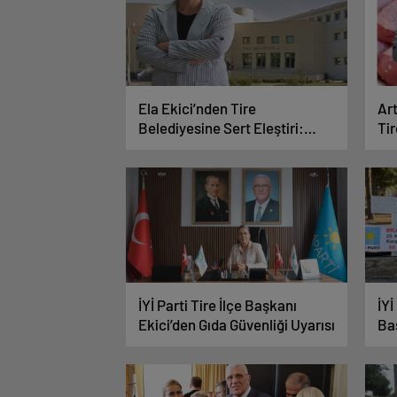
Ela Ekici’nden Tire
Ar
Belediyesine Sert Eleştiri:
Tir
“Tire İki Yıldır Hizmet Alamıyor”
Uy
İYİ Parti Tire İlçe Başkanı
İYİ
Ekici’den Gıda Güvenliği Uyarısı
Ba
Yön
Fa