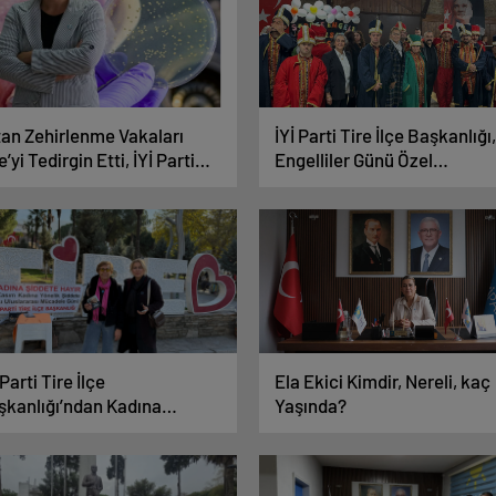
tan Zehirlenme Vakaları
İYİ Parti Tire İlçe Başkanlığı,
e’yi Tedirgin Etti, İYİ Parti
Engelliler Günü Özel
ardı
Programına Katıldı
 Parti Tire İlçe
Ela Ekici Kimdir, Nereli, kaç
şkanlığı’ndan Kadına
Yaşında?
elik Şiddete Karşı
rkındalık Kampanyası