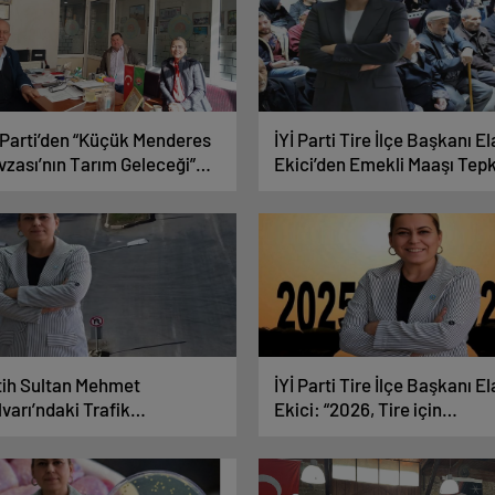
İ Parti’den “Küçük Menderes
İYİ Parti Tire İlçe Başkanı El
vzası’nın Tarım Geleceği”
Ekici’den Emekli Maaşı Tepk
plantısına Davet
tih Sultan Mehmet
İYİ Parti Tire İlçe Başkanı El
varı’ndaki Trafik
Ekici: “2026, Tire için
zenlemesine Ela Ekici’den
şeffaflığın, hizmetin ve
pki
umudun yılı olmalıdır”