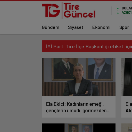
DOLA
47,601
Gündem
Siyaset
Ekonomi
Spor
İYİ Parti Tire İlçe Başkanlığı etiketi iç
Ela Ekici: Kadınların emeği,
Ela
gençlerin umudu görmezden
Al
gelinemez