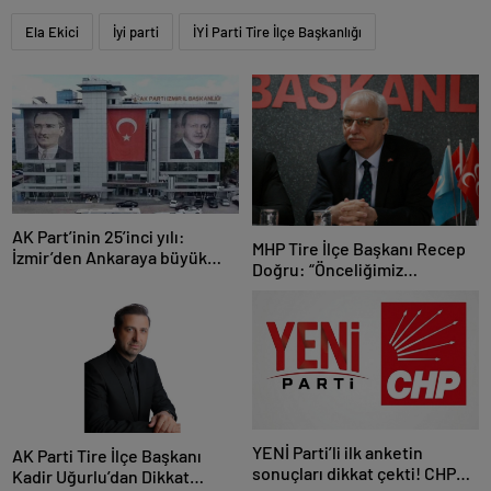
Ela Ekici
İyi parti
İYİ Parti Tire İlçe Başkanlığı
AK Part’inin 25’inci yılı:
MHP Tire İlçe Başkanı Recep
İzmir’den Ankaraya büyük
Doğru: “Önceliğimiz
çıkarma
Devletimizin Bekası ve
Tire’nin Menfaatidir”
YENİ Parti’li ilk anketin
AK Parti Tire İlçe Başkanı
sonuçları dikkat çekti! CHP
Kadir Uğurlu’dan Dikkat