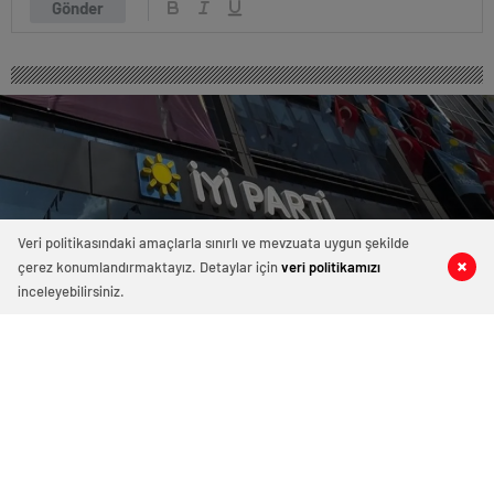
Gönder
Veri politikasındaki amaçlarla sınırlı ve mevzuata uygun şekilde
çerez konumlandırmaktayız. Detaylar için
veri politikamızı
0
0
0
0
inceleyebilirsiniz.
İYİ Parti’de üst düzey istifa
İYİ Partiden istifa eden Genel Başkan Yardımcısı
Alpaslan Yüce, "Zaman içinde ülkemizin karşı karşıya