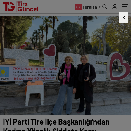
Farkındalık Kampanyası
Turkish
▼
X
İYİ Parti Tire İlçe Başkanlığı’ndan
Kadına Yönelik Şiddete Karşı