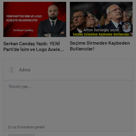
baraj altı kaldı
Çeken Paylaşım!
Seçime Girmeden Kaybeden
Serkan Candaş Yazdı: YENİ
Butlancılar!
Parti’de İsim ve Logo Aceleye
Gelmemeliydi
En az 10 karakter gerekli