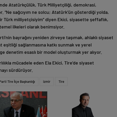
inde Atatürkçülük, Türk Milliyetçiliği, demokrasi,
r. “Ne sağcıyım ne solcu; Atatürk’ün gösterdiği yolda,
r Türk milliyetçisiyim” diyen Ekici, siyasette şeffaflık,
temel ilkeleri olarak benimsiyor.
ti’nin bayrağını yeniden zirveye taşımak, ahlaklı siyaset
at eşitliği sağlanmasına katkı sunmak ve yerel
ge denetim esaslı bir model oluşturmak yer alıyor.
arlılıkla mücadele eden Ela Ekici, Tire’de siyaset
mayı sürdürüyor.
 Parti Tire İlçe Başkanlığı
izmir
Tire