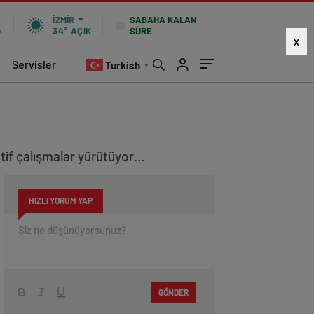
SABAHA KALAN
İZMIR
SÜRE
%
34°
AÇIK
X
Servisler
Turkish
▼
aktif çalışmalar yürütüyor…
HIZLI YORUM YAP
GÖNDER