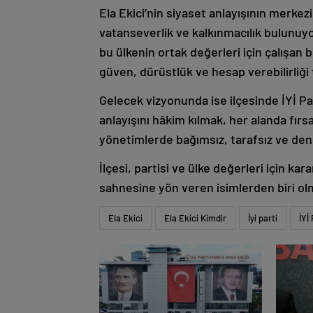
Ela Ekici’nin siyaset anlayışının merkez
vatanseverlik ve kalkınmacılık bulunuyo
bu ülkenin ortak değerleri için çalışan bi
güven, dürüstlük ve hesap verebilirliği 
Gelecek vizyonunda ise ilçesinde İYİ Par
anlayışını hâkim kılmak, her alanda fırs
yönetimlerde bağımsız, tarafsız ve den
İlçesi, partisi ve ülke değerleri için kar
sahnesine yön veren isimlerden biri ol
Ela Ekici
Ela Ekici Kimdir
İyi parti
İYİ