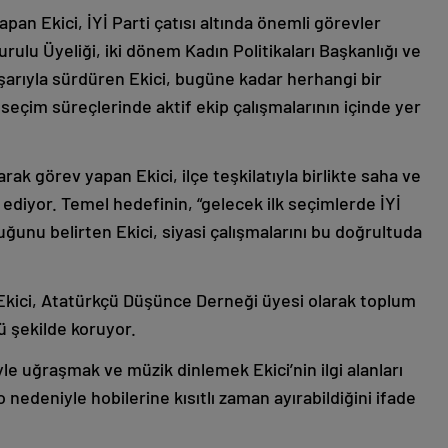
yapan Ekici, İYİ Parti çatısı altında önemli görevler
urulu Üyeliği, iki dönem Kadın Politikaları Başkanlığı ve
aşarıyla sürdüren Ekici, bugüne kadar herhangi bir
eçim süreçlerinde aktif ekip çalışmalarının içinde yer
arak görev yapan Ekici, ilçe teşkilatıyla birlikte saha ve
ediyor. Temel hedefinin, “gelecek ilk seçimlerde İYİ
duğunu belirten Ekici, siyasi çalışmalarını bu doğrultuda
en Ekici, Atatürkçü Düşünce Derneği üyesi olarak toplum
ü şekilde koruyor.
le uğraşmak ve müzik dinlemek Ekici’nin ilgi alanları
nedeniyle hobilerine kısıtlı zaman ayırabildiğini ifade