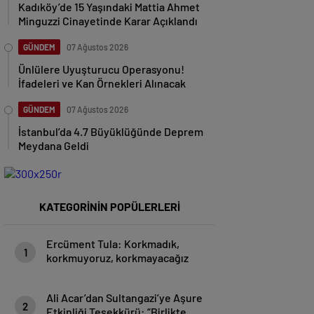
Kadıköy’de 15 Yaşındaki Mattia Ahmet
Minguzzi Cinayetinde Karar Açıklandı
GÜNDEM
07 Ağustos 2026
Ünlülere Uyuşturucu Operasyonu!
İfadeleri ve Kan Örnekleri Alınacak
GÜNDEM
07 Ağustos 2026
İstanbul’da 4.7 Büyüklüğünde Deprem
Meydana Geldi
KATEGORİNİN POPÜLERLERİ
Ercüment Tula: Korkmadık,
1
korkmuyoruz, korkmayacağız
Ali Acar’dan Sultangazi’ye Aşure
2
Etkinliği Teşekkürü: “Birlikte