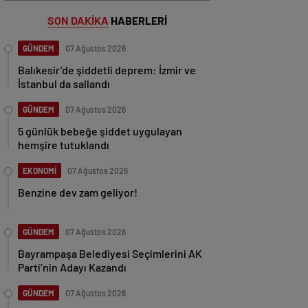
SON DAKİKA
HABERLERİ
GÜNDEM
07 Ağustos 2026
Balıkesir’de şiddetli deprem: İzmir ve
İstanbul da sallandı
GÜNDEM
07 Ağustos 2026
5 günlük bebeğe şiddet uygulayan
hemşire tutuklandı
EKONOMİ
07 Ağustos 2026
Benzine dev zam geliyor!
GÜNDEM
07 Ağustos 2026
Bayrampaşa Belediyesi Seçimlerini AK
Parti’nin Adayı Kazandı
GÜNDEM
07 Ağustos 2026