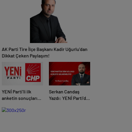
ve Tire’nin
Menfaatidir”
AK Parti Tire İlçe Başkanı Kadir Uğurlu’dan
Dikkat Çeken Paylaşım!
YENİ Parti’li ilk
Serkan Candaş
anketin sonuçları
Yazdı: YENİ Parti’de
dikkat çekti! CHP
İsim ve Logo
baraj altı kaldı
Aceleye
Gelmemeliydi