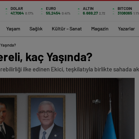
DOLAR
EURO
ALTIN
BITCOIN
47,7064
55,2454
6.669,27
3108065
0.17%
0.41%
2,72
1.1
Yaşam
Sağlık
Kültür – Sanat
Magazin
Yazarlar
ç Yaşında?
ereli, kaç Yaşında?
ebilirliği ilke edinen Ekici, teşkilatıyla birlikte sahada 