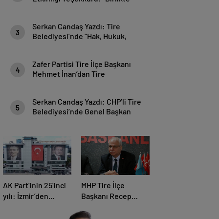
Güçlüyüz, Birlikte Daha Güzeliz”
Serkan Candaş Yazdı: Tire
3
Belediyesi’nde “Hak, Hukuk,
Adalet Liyakat” Sınavı!
Zafer Partisi Tire İlçe Başkanı
4
Mehmet İnan’dan Tire
Belediyesi’ne Basın Harcamaları
Tepkisi
Serkan Candaş Yazdı: CHP’li Tire
5
Belediyesi’nde Genel Başkan
Özgür Özel Dinlenmiyor!
AK Part’inin 25’inci
MHP Tire İlçe
yılı: İzmir’den
Başkanı Recep
Ankaraya büyük
Doğru: “Önceliğimiz
çıkarma
Devletimizin Bekası