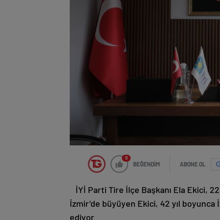
0
BEĞENDİM
ABONE OL
İYİ Parti Tire İlçe Başkanı Ela Ekici, 
İzmir’de büyüyen Ekici, 42 yıl boyunca İ
ediyor.