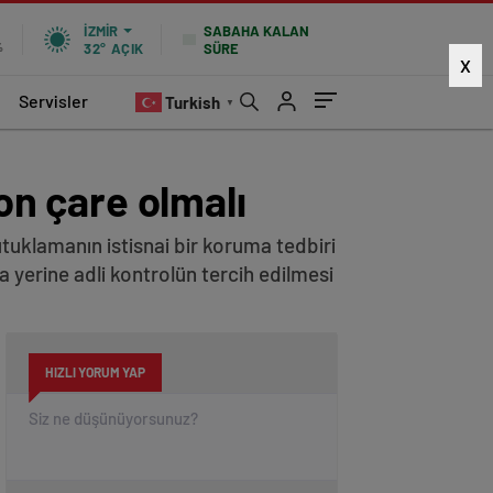
SABAHA KALAN
İZMIR
SÜRE
%
32°
AÇIK
X
Servisler
Turkish
▼
son çare olmalı
utuklamanın istisnai bir koruma tedbiri
a yerine adli kontrolün tercih edilmesi
HIZLI YORUM YAP