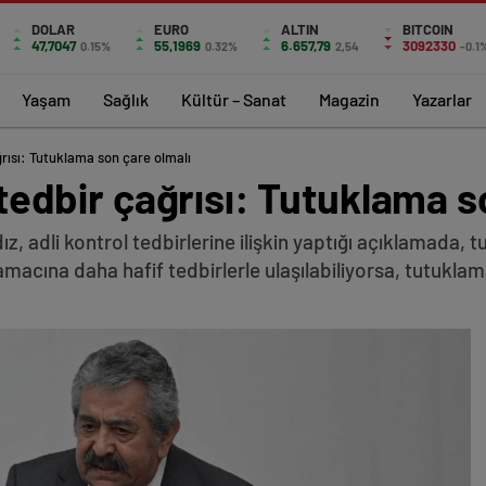
DOLAR
EURO
ALTIN
BITCOIN
47,7047
55,1969
6.657,79
3092330
0.15%
0.32%
2,54
-0.1
Yaşam
Sağlık
Kültür – Sanat
Magazin
Yazarlar
ağrısı: Tutuklama son çare olmalı
i tedbir çağrısı: Tutuklama 
, adli kontrol tedbirlerine ilişkin yaptığı açıklamada, t
amacına daha hafif tedbirlerle ulaşılabiliyorsa, tutuklam