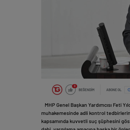
0
BEĞENDİM
ABONE OL
MHP Genel Başkan Yardımcısı Feti Yıl
muhakemesinde adli kontrol tedbirlerin
kapsamında kuvvetli suç şüphesini gös
dahi, yargılama amacına başka bir önlem