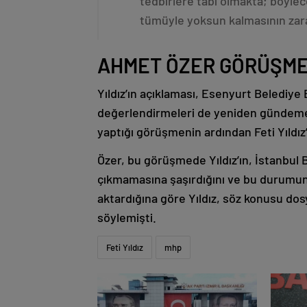
tedbirlere tabi olmakta; böylec
tümüyle yoksun kalmasının zarar
AHMET ÖZER GÖRÜŞME
Yıldız’ın açıklaması, Esenyurt Belediye
değerlendirmeleri de yeniden gündeme 
yaptığı görüşmenin ardından Feti Yıldız’l
Özer, bu görüşmede Yıldız’ın, İstanbul 
çıkmamasına şaşırdığını ve bu durumun “i
aktardığına göre Yıldız, söz konusu dos
söylemişti.
Feti Yıldız
mhp