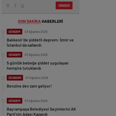
GÖNDER
SON DAKİKA
HABERLERİ
GÜNDEM
07 Ağustos 2026
Balıkesir’de şiddetli deprem: İzmir ve
İstanbul da sallandı
GÜNDEM
07 Ağustos 2026
5 günlük bebeğe şiddet uygulayan
hemşire tutuklandı
EKONOMİ
07 Ağustos 2026
Benzine dev zam geliyor!
GÜNDEM
07 Ağustos 2026
Bayrampaşa Belediyesi Seçimlerini AK
Parti’nin Adayı Kazandı