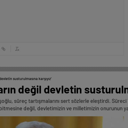
 devletin susturulmasına karşıyız’
arın değil devletin susturul
oğlu, süreç tartışmalarını sert sözlerle eleştirdi. Sürec
bitmesine değil, devletimizin ve milletimizin onurunun ya