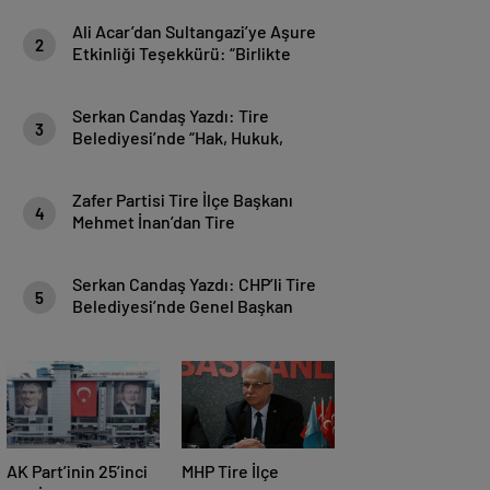
Ali Acar’dan Sultangazi’ye Aşure
2
Etkinliği Teşekkürü: “Birlikte
Güçlüyüz, Birlikte Daha Güzeliz”
Serkan Candaş Yazdı: Tire
3
Belediyesi’nde “Hak, Hukuk,
Adalet Liyakat” Sınavı!
Zafer Partisi Tire İlçe Başkanı
4
Mehmet İnan’dan Tire
Belediyesi’ne Basın Harcamaları
Tepkisi
Serkan Candaş Yazdı: CHP’li Tire
5
Belediyesi’nde Genel Başkan
Özgür Özel Dinlenmiyor!
AK Part’inin 25’inci
MHP Tire İlçe