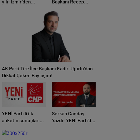
yılı: İzmir’den
Başkanı Recep
Ankaraya büyük
Doğru: “Önceliğimiz
çıkarma
Devletimizin Bekası
ve Tire’nin
Menfaatidir”
AK Parti Tire İlçe Başkanı Kadir Uğurlu’dan
Dikkat Çeken Paylaşım!
YENİ Parti’li ilk
Serkan Candaş
anketin sonuçları
Yazdı: YENİ Parti’de
dikkat çekti! CHP
İsim ve Logo
baraj altı kaldı
Aceleye