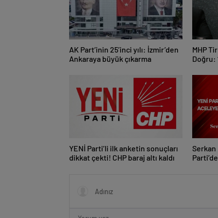
AK Part’inin 25’inci yılı: İzmir’den
MHP Tir
Ankaraya büyük çıkarma
Doğru: 
Bekası 
YENİ Parti’li ilk anketin sonuçları
Serkan 
dikkat çekti! CHP baraj altı kaldı
Parti’d
Gelmem