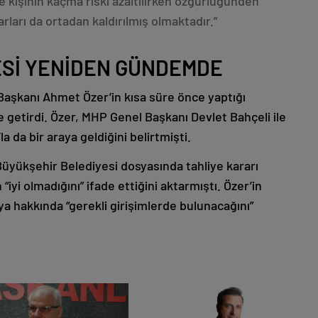
e kişinin kaçma riski azaltılırken özgürlüğünden
ları da ortadan kaldırılmış olmaktadır.”
Sİ YENİDEN GÜNDEMDE
 Başkanı Ahmet Özer’in kısa süre önce yaptığı
getirdi. Özer, MHP Genel Başkanı Devlet Bahçeli ile
a da bir araya geldiğini belirtmişti.
Büyükşehir Belediyesi dosyasında tahliye kararı
yi olmadığını” ifade ettiğini aktarmıştı. Özer’in
ya hakkında “gerekli girişimlerde bulunacağını”