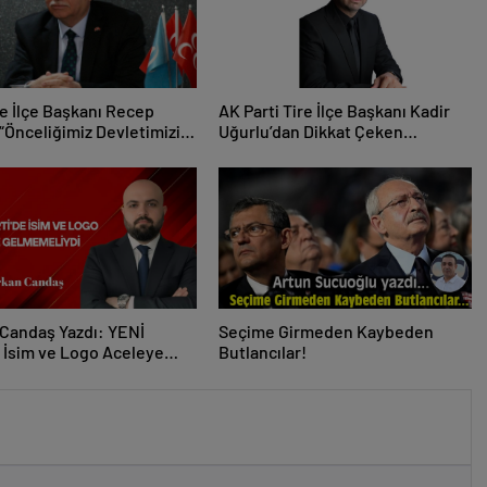
e İlçe Başkanı Recep
AK Parti Tire İlçe Başkanı Kadir
“Önceliğimiz Devletimizin
Uğurlu’dan Dikkat Çeken
ve Tire’nin Menfaatidir”
Paylaşım!
Candaş Yazdı: YENİ
Seçime Girmeden Kaybeden
e İsim ve Logo Aceleye
Butlancılar!
eliydi