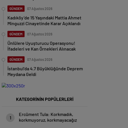
GÜNDEM
07 Ağustos 2026
Kadıköy’de 15 Yaşındaki Mattia Ahmet
Minguzzi Cinayetinde Karar Açıklandı
GÜNDEM
07 Ağustos 2026
Ünlülere Uyuşturucu Operasyonu!
İfadeleri ve Kan Örnekleri Alınacak
GÜNDEM
07 Ağustos 2026
İstanbul’da 4.7 Büyüklüğünde Deprem
Meydana Geldi
KATEGORİNİN POPÜLERLERİ
Ercüment Tula: Korkmadık,
1
korkmuyoruz, korkmayacağız