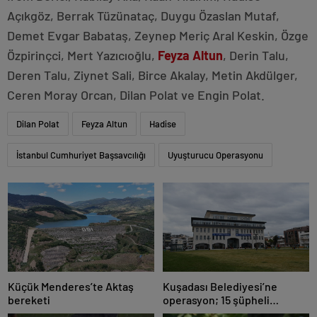
Açıkgöz, Berrak Tüzünataç, Duygu Özaslan Mutaf,
Demet Evgar Babataş, Zeynep Meriç Aral Keskin, Özge
Özpirinçci, Mert Yazıcıoğlu,
Feyza Altun
, Derin Talu,
Deren Talu, Ziynet Sali, Birce Akalay, Metin Akdülger,
Ceren Moray Orcan, Dilan Polat ve Engin Polat.
Dilan Polat
Feyza Altun
Hadise
İstanbul Cumhuriyet Başsavcılığı
Uyuşturucu Operasyonu
Küçük Menderes’te Aktaş
Kuşadası Belediyesi’ne
bereketi
operasyon; 15 şüpheli
gözaltına alındı