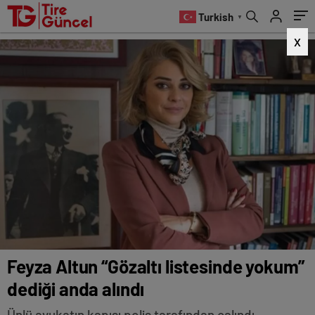
Turkish
▼
X
Feyza Altun “Gözaltı listesinde yokum”
dediği anda alındı
Ünlü avukatın kapısı polis tarafından çalındı,