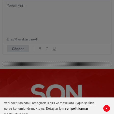
En az 10 karakter gerekli
Gönder
Veri politikasındaki amaçlarla sınırlı ve mevzuata uygun şekilde
çerez konumlandırmaktayız. Detaylar için
veri politikamızı
0
0
0
0