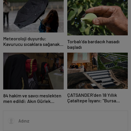
Meteoroloji duyurdu:
Torbalı’da bardacık hasadı
Kavurucu sıcaklara sağanak
başladı
ve rüzgar arası
ÇATSANDER’den 18 Yıllık
84 hakim ve savcı meslekten
Çataltepe İsyanı: “Bursa
men edildi: Akın Gürlek
Esnafını Kim 18 Yıldır Mağdur
açıkladı
Ediyor?”