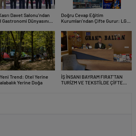
Kasrı Davet Salonu’ndan
Doğru Cevap Eğitim
l Gastronomi Dünyasını
Kurumları’ndan Çifte Gurur: LGS
uran Lezzet
Türkiye Birinciliği, YKS’de İlk
zasyonu
1000’e 8 Öğrenci
 Yeni Trend: Otel Yerine
İŞ İNSANI BAYRAM FIRAT’TAN
Kalabalık Yerine Doğa
TURİZM VE TEKSTİLDE ÇİFTE
BAŞARI