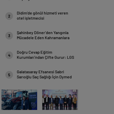
Didim’de gönül hizmeti veren
2
otel işletmecisi
Şahinbey Döner’den Yangınla
3
Mücadele Eden Kahramanlara
Sıcak Destek
Doğru Cevap Eğitim
4
Kurumları’ndan Çifte Gurur: LGS
Türkiye Birinciliği, YKS’de İlk
1000’e 8 Öğrenci
Galatasaray Efsanesi Sabri
5
Sarıoğlu Saç Sağlığı İçin Dymed
Hair Clinic’i Seçti!