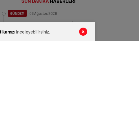
SON DAKİKA
HABERLERİ
GÜNDEM
08 Ağustos 2026
Balıkesir’de şiddetli deprem: İzmir ve
İstanbul da sallandı
itikamızı
inceleyebilirsiniz.
GÜNDEM
08 Ağustos 2026
5 günlük bebeğe şiddet uygulayan
hemşire tutuklandı
EKONOMİ
08 Ağustos 2026
Benzine dev zam geliyor!
GÜNDEM
08 Ağustos 2026
Bayrampaşa Belediyesi Seçimlerini AK
Parti’nin Adayı Kazandı
GÜNDEM
08 Ağustos 2026
Kadıköy’de 15 Yaşındaki Mattia Ahmet