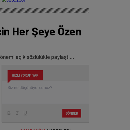
Doğa
çin Her Şeye Özen
i önemi açık sözlülükle paylaştı…
HIZLI YORUM YAP
GÖNDER