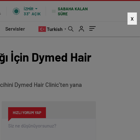
SABAHA KALAN
İZMIR
SÜRE
%
33°
AÇIK
X
Servisler
Turkish
▼
ğı İçin Dymed Hair
rcihini Dymed Hair Clinic'ten yana
HIZLI YORUM YAP