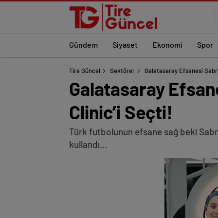
Gündem
Siyaset
Ekonomi
Spor
Tire Güncel
Sektörel
Galatasaray Efsanesi Sabri 
Galatasaray Efsane
Clinic’i Seçti!
Türk futbolunun efsane sağ beki Sabri 
kullandı…