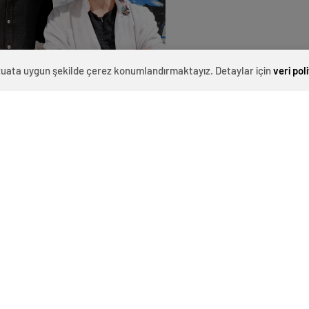
evzuata uygun şekilde çerez konumlandırmaktayız. Detaylar için
veri pol
0
News
e silinmez bir iz bırakan
Kenan Çoban
, sahnenin dışında
işisel bakımına verdiği önem konusunda son derece açık
 kliniği bulmak adına uzun bir araştırma süreci
air Clinic’i tercih eden Çoban, klinikteki uzman