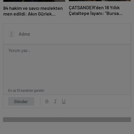
ÇATSANDER’den 18 Yıllık
84 hakim ve savcı meslekten
Çataltepe İsyanı: “Bursa
men edildi: Akın Gürlek
Esnafını Kim 18 Yıldır Mağdur
açıkladı
Ediyor?”
En az 10 karakter gerekli
Gönder