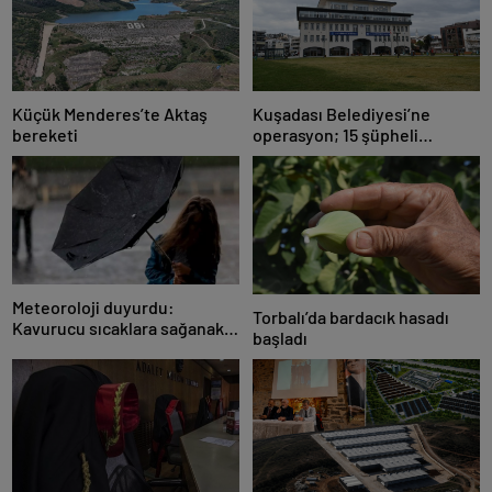
Küçük Menderes’te Aktaş
Kuşadası Belediyesi’ne
bereketi
operasyon; 15 şüpheli
gözaltına alındı
Meteoroloji duyurdu:
Torbalı’da bardacık hasadı
Kavurucu sıcaklara sağanak
başladı
ve rüzgar arası