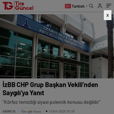
Turkish
▼
X
İzBB CHP Grup Başkan Vekili’nden
Saygılı’ya Yanıt
“Körfez temizliği siyasi polemik konusu değildir”
1 Ekim 2025 16:28
ABONE OL
News