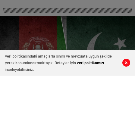
Veri politikasındaki amaçlarla sınırlı ve mevzuata uygun şekilde
çerez konumlandırmaktayız. Detaylar için
veri politikamızı
0
0
0
0
inceleyebilirsiniz.
Pakistan, Afganistan’ın Başkentini
Bombalıyor!
Pakistan, Kabil’e Hava Saldırısı Düzenledi...
15 Ekim 2025 14:50
ABONE OL
News