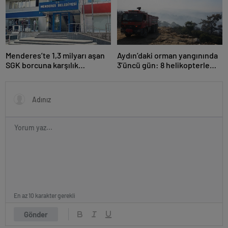
Menderes’te 1,3 milyarı aşan
Aydın’daki orman yangınında
SGK borcuna karşılık
3’üncü gün: 8 helikopterle
taşınmaz teminatı
müdahale yeniden başladı
En az 10 karakter gerekli
Gönder