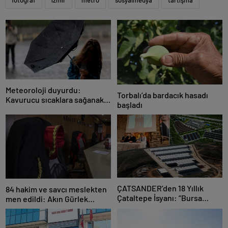
fotoğraf
izmir
metro
sosyalmedya
tartışma
Meteoroloji duyurdu:
Torbalı’da bardacık hasadı
Kavurucu sıcaklara sağanak
başladı
ve rüzgar arası
ÇATSANDER’den 18 Yıllık
84 hakim ve savcı meslekten
Çataltepe İsyanı: “Bursa
men edildi: Akın Gürlek
Esnafını Kim 18 Yıldır Mağdur
açıkladı
Ediyor?”