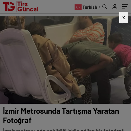
Turkish
▼
X
İzmir Metrosunda Tartışma Yaratan
Fotoğraf
İzmir metrosunda çekildiği iddia edilen bir fotoğraf,