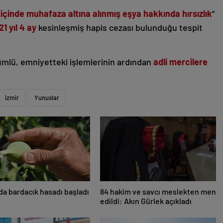
 içinde muhafaza altına alınmış eşya hakkında hırsızlık
”
21 yıl 4 ay
kesinleşmiş hapis cezası bulunduğu tespit
kümlü, emniyetteki işlemlerinin ardından
adli mercilere
izmir
Yunuslar
’da bardacık hasadı başladı
84 hakim ve savcı meslekten men
edildi: Akın Gürlek açıkladı