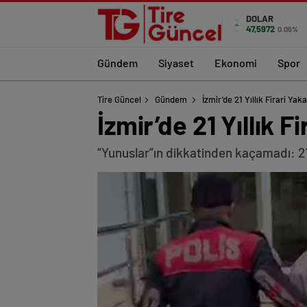
DOLAR
47,5972
0.06%
Gündem
Siyaset
Ekonomi
Spor
Tire Güncel
Gündem
İzmir’de 21 Yıllık Firari Yak
İzmir’de 21 Yıllık F
“Yunuslar”ın dikkatinden kaçamadı: 21 