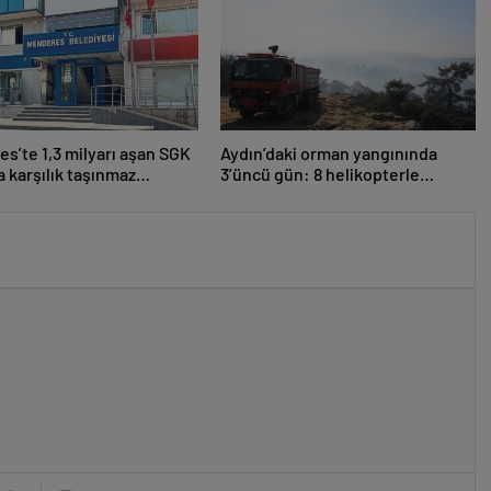
s’te 1,3 milyarı aşan SGK
Aydın’daki orman yangınında
 karşılık taşınmaz
3’üncü gün: 8 helikopterle
ı
müdahale yeniden başladı