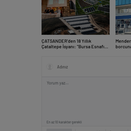
ÇATSANDER’den 18 Yıllık
Mendere
Çataltepe İsyanı: “Bursa Esnafını
borcuna
Kim 18 Yıldır Mağdur Ediyor?”
teminat
En az 10 karakter gerekli