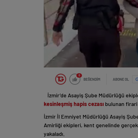
0
BEĞENDİM
ABONE OL
İzmir’de Asayiş Şube Müdürlüğü ekip
kesinleşmiş hapis cezası
bulunan firar
İzmir İl Emniyet Müdürlüğü Asayiş Şu
Amirliği ekipleri, kent genelinde gerçe
yakaladı.