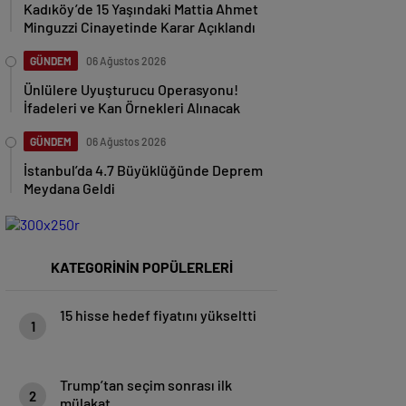
Kadıköy’de 15 Yaşındaki Mattia Ahmet
Minguzzi Cinayetinde Karar Açıklandı
GÜNDEM
06 Ağustos 2026
Ünlülere Uyuşturucu Operasyonu!
İfadeleri ve Kan Örnekleri Alınacak
GÜNDEM
06 Ağustos 2026
İstanbul’da 4.7 Büyüklüğünde Deprem
Meydana Geldi
KATEGORİNİN POPÜLERLERİ
15 hisse hedef fiyatını yükseltti
1
Trump’tan seçim sonrası ilk
2
mülakat