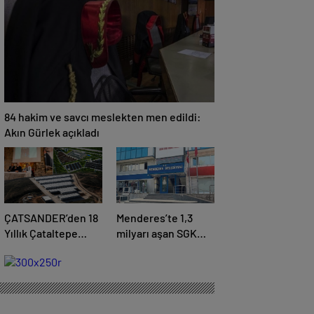
84 hakim ve savcı meslekten men edildi:
Akın Gürlek açıkladı
ÇATSANDER’den 18
Menderes’te 1,3
Yıllık Çataltepe
milyarı aşan SGK
İsyanı: “Bursa
borcuna karşılık
Esnafını Kim 18
taşınmaz teminatı
Yıldır Mağdur
Ediyor?”