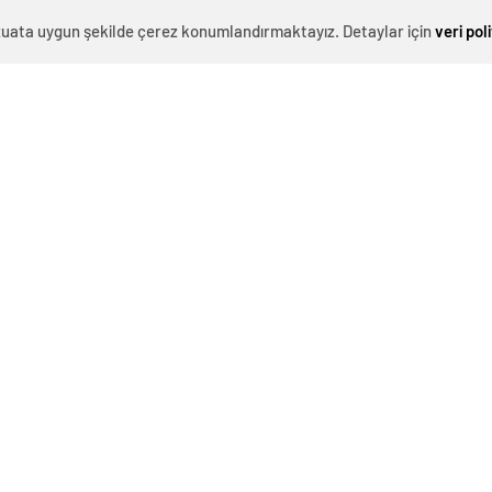
evzuata uygun şekilde çerez konumlandırmaktayız. Detaylar için
veri pol
0
News
eme krizi
nedeniyle bir kez daha iş bıraktı. Daha önce
r, belediye yönetiminin verdiği sözleri tutmadığını
 kararı
aldı.
maaş ve sosyal haklar nedeniyle 9 gün grev yapan
onrası işbaşı yapmıştı. Ancak aradan geçen sürede
en sokağa döktü.
Şube Başkanı
Değer Yıldız
, yaptığı açıklamada