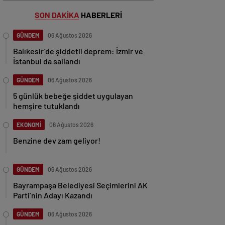
SON DAKİKA
HABERLERİ
GÜNDEM
06 Ağustos 2026
Balıkesir’de şiddetli deprem: İzmir ve
İstanbul da sallandı
GÜNDEM
06 Ağustos 2026
5 günlük bebeğe şiddet uygulayan
hemşire tutuklandı
EKONOMİ
06 Ağustos 2026
Benzine dev zam geliyor!
GÜNDEM
06 Ağustos 2026
Bayrampaşa Belediyesi Seçimlerini AK
Parti’nin Adayı Kazandı
GÜNDEM
06 Ağustos 2026