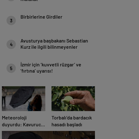
Birbirlerine Girdiler
3
Avusturya başbakanı Sebastian
4
Kurz ile ilgili bilinmeyenler
İzmir için ‘kuvvetli rüzgar’ ve
5
‘fırtına’ uyarısı!
Meteoroloji
Torbalı’da bardacık
duyurdu: Kavurucu
hasadı başladı
sıcaklara sağanak
ve rüzgar arası