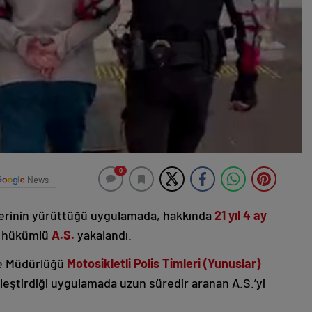
0
News
lerinin yürüttüğü uygulamada, hakkında
21 yıl 4 ay
i hükümlü
A.S.
yakalandı.
be Müdürlüğü
Motosikletli Polis Timleri (Yunuslar)
kleştirdiği uygulamada uzun süredir aranan A.S.’yi