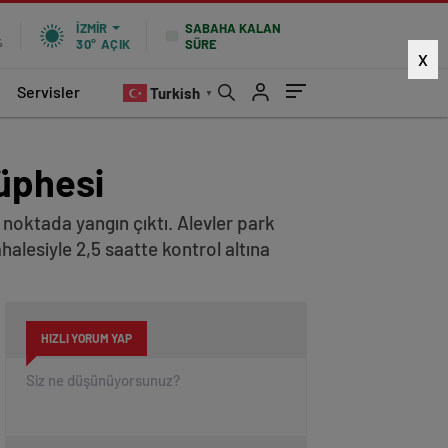
SABAHA KALAN
İZMIR
SÜRE
%
30°
AÇIK
X
Servisler
Turkish
▼
şüphesi
ı noktada yangın çıktı. Alevler park
ahalesiyle 2,5 saatte kontrol altına
HIZLI YORUM YAP