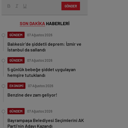
GÖNDER
SON DAKİKA
HABERLERİ
GÜNDEM
07 Ağustos 2026
Balıkesir’de şiddetli deprem: İzmir ve
İstanbul da sallandı
GÜNDEM
07 Ağustos 2026
5 günlük bebeğe şiddet uygulayan
hemşire tutuklandı
EKONOMİ
07 Ağustos 2026
Benzine dev zam geliyor!
GÜNDEM
07 Ağustos 2026
Bayrampaşa Belediyesi Seçimlerini AK
Parti’nin Adayı Kazandı