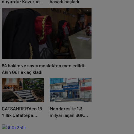
duyurdu: Kavurucu
hasadı başladı
sıcaklara sağanak
ve rüzgar arası
84 hakim ve savcı meslekten men edildi:
Akın Gürlek açıkladı
ÇATSANDER’den 18
Menderes’te 1,3
Yıllık Çataltepe
milyarı aşan SGK
İsyanı: “Bursa
borcuna karşılık
Esnafını Kim 18
taşınmaz teminatı