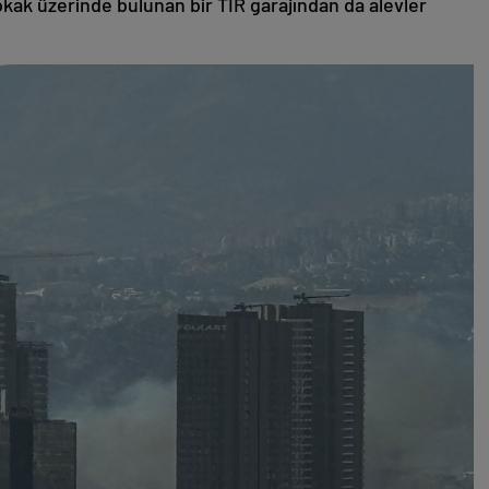
okak üzerinde bulunan bir TIR garajından da alevler