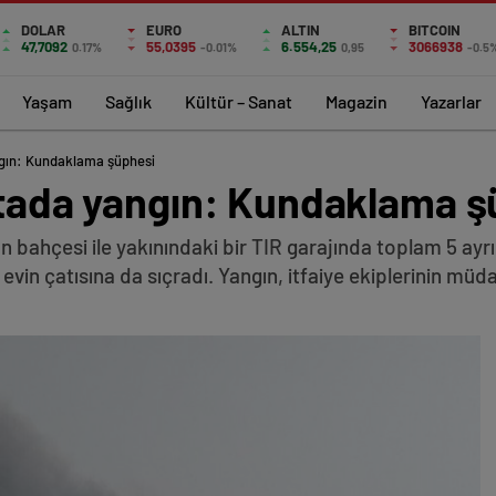
DOLAR
EURO
ALTIN
BITCOIN
47,7092
55,0395
6.554,25
3066938
0.17%
-0.01%
0,95
-0.5
Yaşam
Sağlık
Kültür – Sanat
Magazin
Yazarlar
ngın: Kundaklama şüphesi
oktada yangın: Kundaklama 
ın bahçesi ile yakınındaki bir TIR garajında toplam 5 ayr
 evin çatısına da sıçradı. Yangın, itfaiye ekiplerinin müd