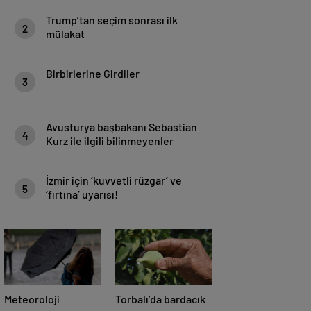
Trump’tan seçim sonrası ilk
2
mülakat
Birbirlerine Girdiler
3
Avusturya başbakanı Sebastian
4
Kurz ile ilgili bilinmeyenler
İzmir için ‘kuvvetli rüzgar’ ve
5
‘fırtına’ uyarısı!
Meteoroloji
Torbalı’da bardacık