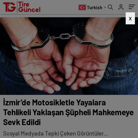
Mahkemeye Sevk Edildi
Turkish
▼
X
İzmir’de Motosikletle Yayalara
Tehlikeli Yaklaşan Şüpheli Mahkemeye
Sevk Edildi
Sosyal Medyada Tepki Çeken Görüntüler...