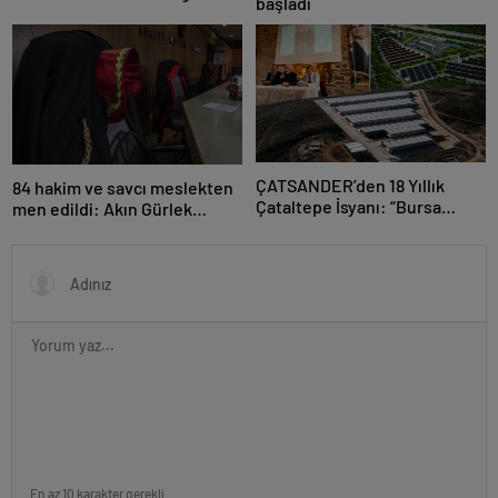
başladı
ve rüzgar arası
ÇATSANDER’den 18 Yıllık
84 hakim ve savcı meslekten
Çataltepe İsyanı: “Bursa
men edildi: Akın Gürlek
Esnafını Kim 18 Yıldır Mağdur
açıkladı
Ediyor?”
En az 10 karakter gerekli