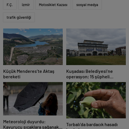
F.Ç.
izmir
Motosiklet Kazası
sosyal medya
trafik güvenliği
Küçük Menderes’te Aktaş
Kuşadası Belediyesi’ne
bereketi
operasyon; 15 şüpheli
gözaltına alındı
Meteoroloji duyurdu:
Torbalı’da bardacık hasadı
Kavurucu sıcaklara sağanak