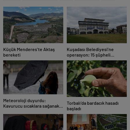
Küçük Menderes’te Aktaş
Kuşadası Belediyesi’ne
bereketi
operasyon; 15 şüpheli
gözaltına alındı
Meteoroloji duyurdu:
Torbalı’da bardacık hasadı
Kavurucu sıcaklara sağanak
başladı
ve rüzgar arası