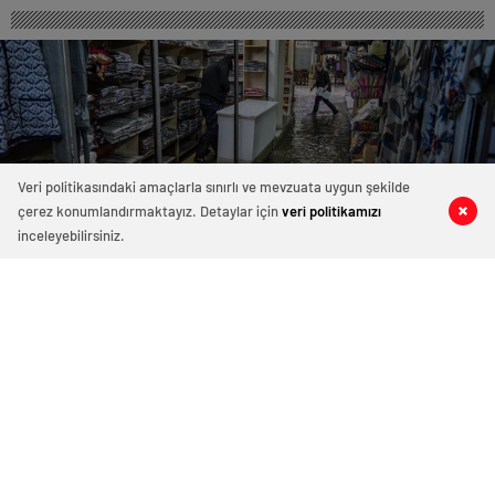
Veri politikasındaki amaçlarla sınırlı ve mevzuata uygun şekilde
çerez konumlandırmaktayız. Detaylar için
veri politikamızı
0
0
0
0
inceleyebilirsiniz.
Tarihi Kemeraltı Çarşısı Yine Su
Altında Kaldı
Esnaf isyan etti
7 Ekim 2025 12:02
ABONE OL
News