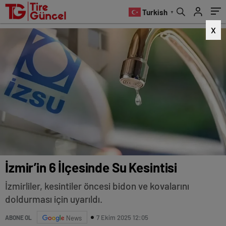
Turkish
▼
X
İzmir’in 6 İlçesinde Su Kesintisi
İzmirliler, kesintiler öncesi bidon ve kovalarını
doldurması için uyarıldı.
7 Ekim 2025 12:05
ABONE OL
News