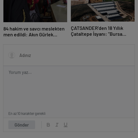
ÇATSANDER’den 18 Yıllık
84 hakim ve savcı meslekten
Çataltepe İsyanı: “Bursa
men edildi: Akın Gürlek
Esnafını Kim 18 Yıldır Mağdur
açıkladı
Ediyor?”
En az 10 karakter gerekli
Gönder