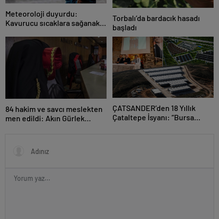
Meteoroloji duyurdu:
Torbalı’da bardacık hasadı
Kavurucu sıcaklara sağanak
başladı
ve rüzgar arası
ÇATSANDER’den 18 Yıllık
84 hakim ve savcı meslekten
Çataltepe İsyanı: “Bursa
men edildi: Akın Gürlek
Esnafını Kim 18 Yıldır Mağdur
açıkladı
Ediyor?”