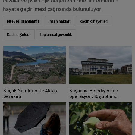
cezalar ve psikolojik değerlendirme sistemlerinin
hayata geçirilmesi çağrısında bulunuluyor.
bireysel silahlanma
insan hakları
kadın cinayetleri
Kadına Şiddet
toplumsal güvenlik
Küçük Menderes’te Aktaş
Kuşadası Belediyesi’ne
bereketi
operasyon; 15 şüpheli
gözaltına alındı