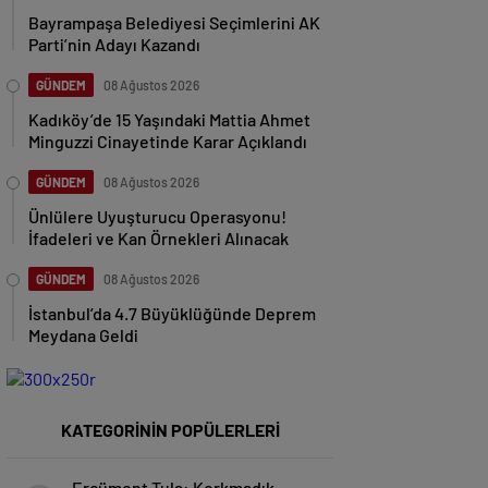
Bayrampaşa Belediyesi Seçimlerini AK
Parti’nin Adayı Kazandı
GÜNDEM
08 Ağustos 2026
Kadıköy’de 15 Yaşındaki Mattia Ahmet
Minguzzi Cinayetinde Karar Açıklandı
GÜNDEM
08 Ağustos 2026
Ünlülere Uyuşturucu Operasyonu!
İfadeleri ve Kan Örnekleri Alınacak
GÜNDEM
08 Ağustos 2026
İstanbul’da 4.7 Büyüklüğünde Deprem
Meydana Geldi
KATEGORİNİN POPÜLERLERİ
Ercüment Tula: Korkmadık,