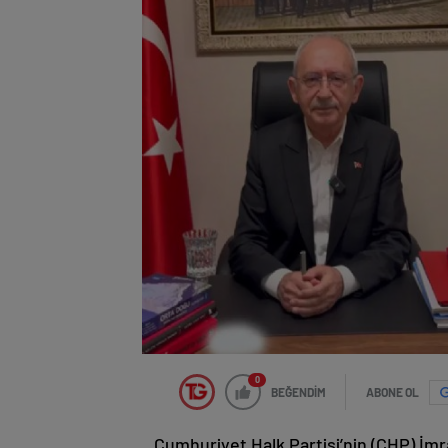
0
BEĞENDİM
ABONE OL
Cumhuriyet Halk Partisi’nin (CHP) İmr