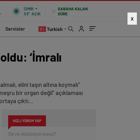
SABAHA KALAN
İZMIR
SÜRE
%
33°
AÇIK
X
Servisler
Turkish
▼
oldu: ‘İmralı
malı, elini taşın altına koymalı”
 meşru bir organ değil” açıklaması
rtaya çıktı...
HIZLI YORUM YAP