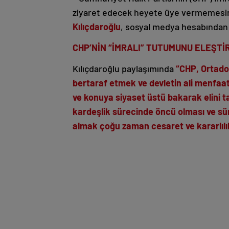
ziyaret edecek heyete üye vermemesin
Kılıçdaroğlu
, sosyal medya hesabından
CHP’NİN “İMRALI” TUTUMUNU ELEŞTİ
Kılıçdaroğlu paylaşımında
“CHP, Ortadoğ
bertaraf etmek ve devletin ali menfaatl
ve konuya siyaset üstü bakarak elini ta
kardeşlik sürecinde öncü olması ve sür
almak çoğu zaman cesaret ve kararlılık