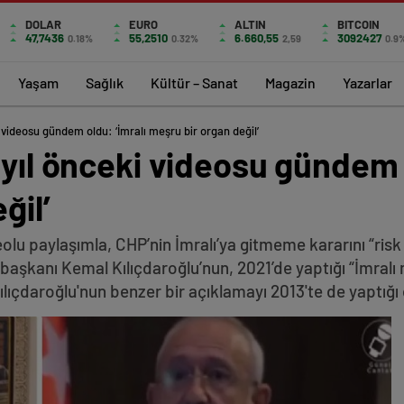
DOLAR
EURO
ALTIN
BITCOIN
47,7436
55,2510
6.660,55
3092427
0.18%
0.32%
2,59
0.9
Yaşam
Sağlık
Kültür – Sanat
Magazin
Yazarlar
i videosu gündem oldu: ‘İmralı meşru bir organ değil’
 yıl önceki videosu gündem 
ğil’
u paylaşımla, CHP’nin İmralı’ya gitmeme kararını “risk al
l başkanı Kemal Kılıçdaroğlu’nun, 2021’de yaptığı “İmralı
çdaroğlu'nun benzer bir açıklamayı 2013'te de yaptığı o