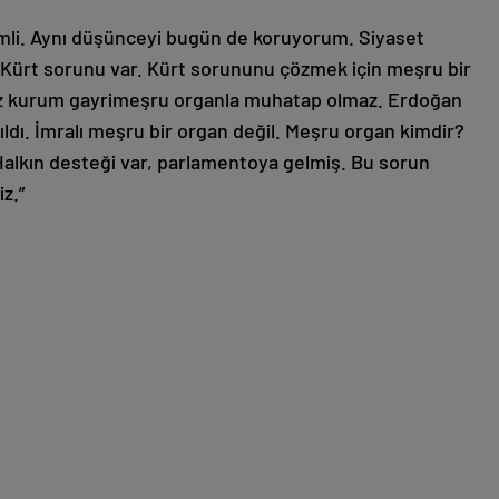
mli. Aynı düşünceyi bugün de koruyorum. Siyaset
 Kürt sorunu var. Kürt sorununu çözmek için meşru bir
miz kurum gayrimeşru organla muhatap olmaz. Erdoğan
ıldı. İmralı meşru bir organ değil. Meşru organ kimdir?
 Halkın desteği var, parlamentoya gelmiş. Bu sorun
z.”