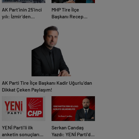
AK Part’inin 25’inci
MHP Tire İlçe
yılı: İzmir’den
Başkanı Recep
Ankaraya büyük
Doğru: “Önceliğimiz
çıkarma
Devletimizin Bekası
ve Tire’nin
Menfaatidir”
AK Parti Tire İlçe Başkanı Kadir Uğurlu’dan
Dikkat Çeken Paylaşım!
YENİ Parti’li ilk
Serkan Candaş
anketin sonuçları
Yazdı: YENİ Parti’de