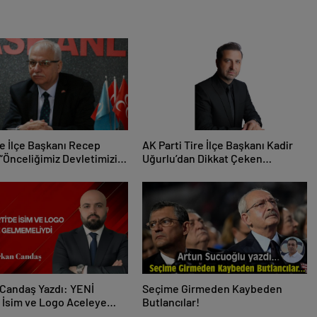
e İlçe Başkanı Recep
AK Parti Tire İlçe Başkanı Kadir
“Önceliğimiz Devletimizin
Uğurlu’dan Dikkat Çeken
ve Tire’nin Menfaatidir”
Paylaşım!
Candaş Yazdı: YENİ
Seçime Girmeden Kaybeden
e İsim ve Logo Aceleye
Butlancılar!
eliydi