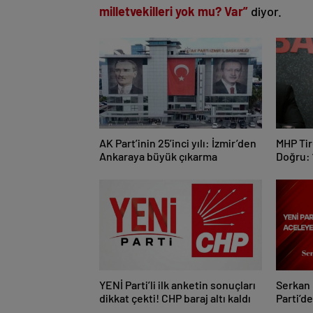
milletvekilleri yok mu? Var”
diyor.
AK Part’inin 25’inci yılı: İzmir’den
MHP Tir
Ankaraya büyük çıkarma
Doğru: 
Bekası 
YENİ Parti’li ilk anketin sonuçları
Serkan 
dikkat çekti! CHP baraj altı kaldı
Parti’d
Gelmem