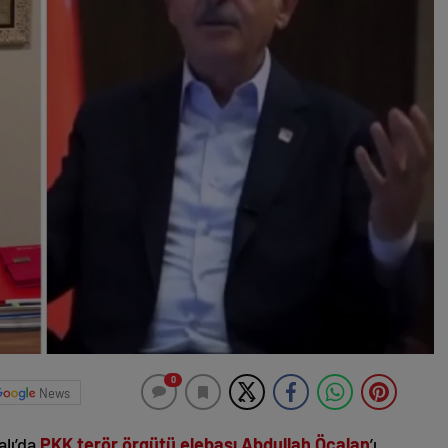
0
News
alı’da
PKK terör örgütü elebaşı Abdullah Öcalan
’ı