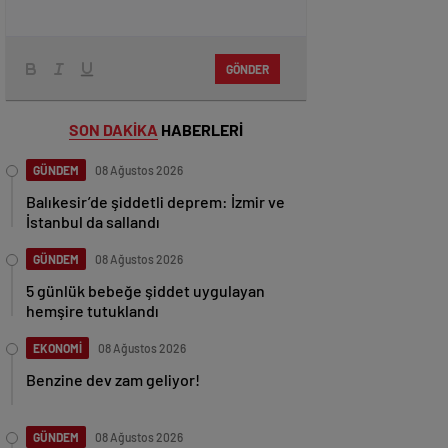
GÖNDER
SON DAKİKA
HABERLERİ
GÜNDEM
08 Ağustos 2026
Balıkesir’de şiddetli deprem: İzmir ve
İstanbul da sallandı
GÜNDEM
08 Ağustos 2026
5 günlük bebeğe şiddet uygulayan
hemşire tutuklandı
EKONOMİ
08 Ağustos 2026
Benzine dev zam geliyor!
GÜNDEM
08 Ağustos 2026