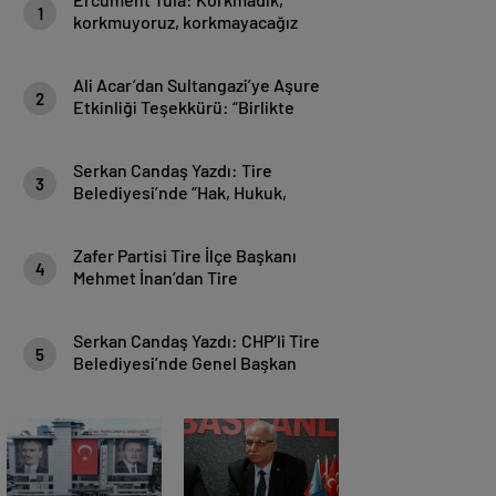
1
korkmuyoruz, korkmayacağız
Ali Acar’dan Sultangazi’ye Aşure
2
Etkinliği Teşekkürü: “Birlikte
Güçlüyüz, Birlikte Daha Güzeliz”
Serkan Candaş Yazdı: Tire
3
Belediyesi’nde “Hak, Hukuk,
Adalet Liyakat” Sınavı!
Zafer Partisi Tire İlçe Başkanı
4
Mehmet İnan’dan Tire
Belediyesi’ne Basın Harcamaları
Tepkisi
Serkan Candaş Yazdı: CHP’li Tire
5
Belediyesi’nde Genel Başkan
Özgür Özel Dinlenmiyor!