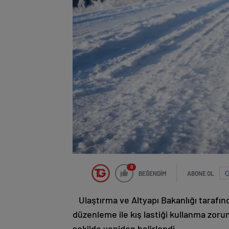
0
BEĞENDİM
ABONE OL
Ulaştırma ve Altyapı Bakanlığı tarafın
düzenleme ile kış lastiği kullanma zorun
şekilde yeniden belirlendi.