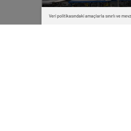
Veri politikasındaki amaçlarla sınırlı ve m
0
BEĞENDİM
ABONE OL
Buca Belediyesi’nde çalışan Tüm Bel-
TİS haklarını alamadıkları gerekçesiyle 
Belediyenin 2 Ekim’de ödeme yapılacağı
Tüm Bel-Sen İzmir 2 Nolu Şube yetkilile
çiğnenmesini meşrulaştıramaz.” dedi.
Sendika tarafından yapılan açıklamanın
“EMEKÇİYE VERİLEN SÖZLER TUTULM