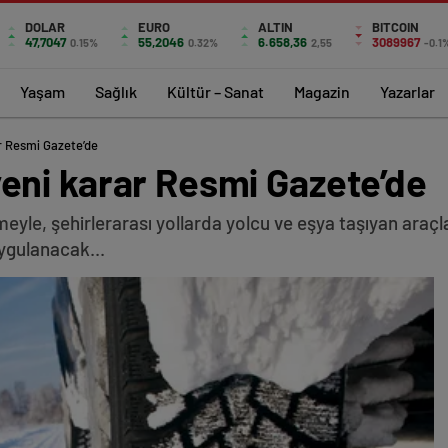
DOLAR
EURO
ALTIN
BITCOIN
47,7047
55,2046
6.658,36
3089967
0.15%
0.32%
2,55
-0.1
Yaşam
Sağlık
Kültür – Sanat
Magazin
Yazarlar
rar Resmi Gazete’de
i yeni karar Resmi Gazete’de
le, şehirlerarası yollarda yolcu ve eşya taşıyan araçla
uygulanacak...