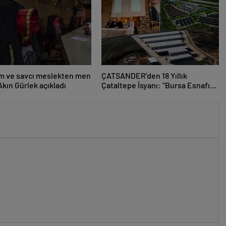
m ve savcı meslekten men
ÇATSANDER’den 18 Yıllık
Akın Gürlek açıkladı
Çataltepe İsyanı: “Bursa Esnafını
Kim 18 Yıldır Mağdur Ediyor?”