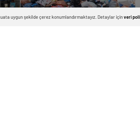
evzuata uygun şekilde çerez konumlandırmaktayız. Detaylar için
veri pol
0
News
Sen İzmir 2 Nolu Şube’ye bağlı memurlar, geriye dönük
eylemi gerçekleştirdi.
na dair verdiği sözü tutmadığını belirten KESK’e bağlı
ri, “Hiçbir gerekçe, emekçiye verilen sözün
 tamamı şu şekilde;
ADI”