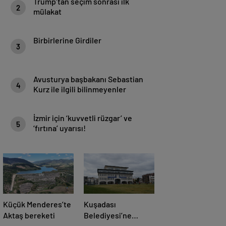
Trump’tan seçim sonrası ilk
2
mülakat
Birbirlerine Girdiler
3
Avusturya başbakanı Sebastian
4
Kurz ile ilgili bilinmeyenler
İzmir için ‘kuvvetli rüzgar’ ve
5
‘fırtına’ uyarısı!
Küçük Menderes’te
Kuşadası
Aktaş bereketi
Belediyesi’ne