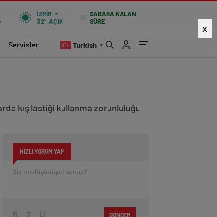
SABAHA KALAN
İZMIR
SÜRE
%
32°
AÇIK
X
Servisler
Turkish
▼
rda kış lastiği kullanma zorunluluğu
HIZLI YORUM YAP
GÖNDER