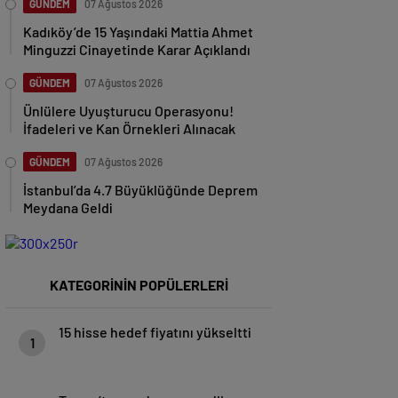
GÜNDEM
07 Ağustos 2026
Kadıköy’de 15 Yaşındaki Mattia Ahmet
Minguzzi Cinayetinde Karar Açıklandı
GÜNDEM
07 Ağustos 2026
Ünlülere Uyuşturucu Operasyonu!
İfadeleri ve Kan Örnekleri Alınacak
GÜNDEM
07 Ağustos 2026
İstanbul’da 4.7 Büyüklüğünde Deprem
Meydana Geldi
KATEGORİNİN POPÜLERLERİ
15 hisse hedef fiyatını yükseltti
1