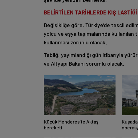
BELİRTİLEN TARİHLERDE KIŞ LASTİĞ
Değişikliğe göre, Türkiye’de tescil edil
yolcu ve eşya taşımalarında kullanılan tü
kullanması zorunlu olacak.
Tebliğ, yayımlandığı gün itibarıyla yü
ve Altyapı Bakanı sorumlu olacak.
Küçük Menderes’te Aktaş
Kuşadas
bereketi
operasy
alındı