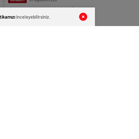
Balıkesir’de şiddetli deprem: İzmir ve
İstanbul da sallandı
itikamızı
inceleyebilirsiniz.
GÜNDEM
07 Ağustos 2026
5 günlük bebeğe şiddet uygulayan
hemşire tutuklandı
EKONOMİ
07 Ağustos 2026
Benzine dev zam geliyor!
GÜNDEM
07 Ağustos 2026
Bayrampaşa Belediyesi Seçimlerini AK
Parti’nin Adayı Kazandı
GÜNDEM
07 Ağustos 2026
Kadıköy’de 15 Yaşındaki Mattia Ahmet
Minguzzi Cinayetinde Karar Açıklandı
GÜNDEM
07 Ağustos 2026