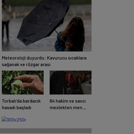
operasyon; 15
şüpheli gözaltına
alındı
Meteoroloji duyurdu: Kavurucu sıcaklara
sağanak ve rüzgar arası
Torbalı’da bardacık
84 hakim ve savcı
hasadı başladı
meslekten men
edildi: Akın Gürlek
açıkladı