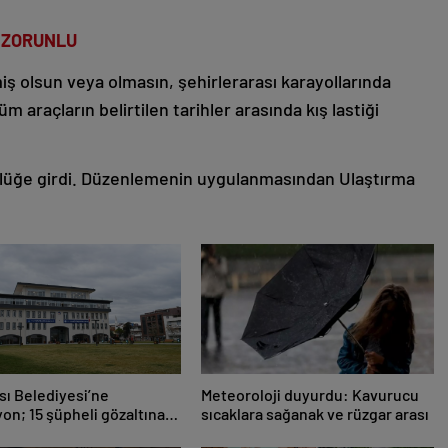
İ ZORUNLU
miş olsun veya olmasın, şehirlerarası karayollarında
m araçların belirtilen tarihler arasında kış lastiği
rürlüğe girdi. Düzenlemenin uygulanmasından Ulaştırma
ı Belediyesi’ne
Meteoroloji duyurdu: Kavurucu
on; 15 şüpheli gözaltına
sıcaklara sağanak ve rüzgar arası