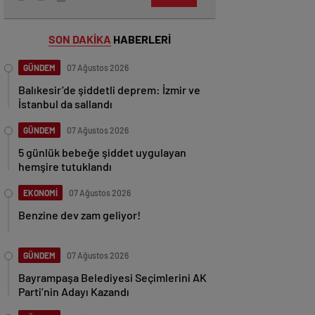
SON DAKİKA
HABERLERİ
GÜNDEM
07 Ağustos 2026
Balıkesir’de şiddetli deprem: İzmir ve
İstanbul da sallandı
GÜNDEM
07 Ağustos 2026
5 günlük bebeğe şiddet uygulayan
hemşire tutuklandı
EKONOMİ
07 Ağustos 2026
Benzine dev zam geliyor!
GÜNDEM
07 Ağustos 2026
Bayrampaşa Belediyesi Seçimlerini AK
Parti’nin Adayı Kazandı