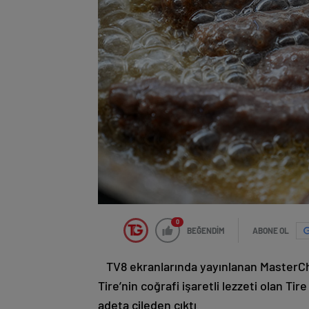
0
BEĞENDİM
ABONE OL
TV8 ekranlarında yayınlanan MasterChe
Tire’nin coğrafi işaretli lezzeti olan Tir
adeta çileden çıktı.