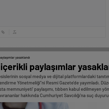
paylaşımlar yasaklandı
içerikli paylaşımlar yasakla
esislerinin sosyal medya ve dijital platformlardaki tanıtı
ilendirme Yönetmeliği"ni Resmi Gazete'de yayımladı. Dü
hasta memnuniyeti' paylaşımı, tıbben kabul edilmeyen yö
ı davrananlar hakkında Cumhuriyet Savcılığı'na suç duyur