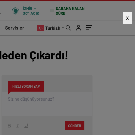
SABAHA KALAN
İZMIR
SÜRE
%
30°
AÇIK
X
Servisler
Turkish
▼
ileden Çıkardı!
HIZLI YORUM YAP
GÖNDER