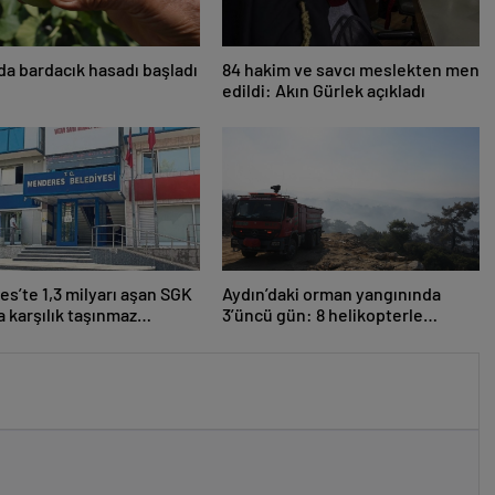
’da bardacık hasadı başladı
84 hakim ve savcı meslekten men
edildi: Akın Gürlek açıkladı
s’te 1,3 milyarı aşan SGK
Aydın’daki orman yangınında
 karşılık taşınmaz
3’üncü gün: 8 helikopterle
ı
müdahale yeniden başladı