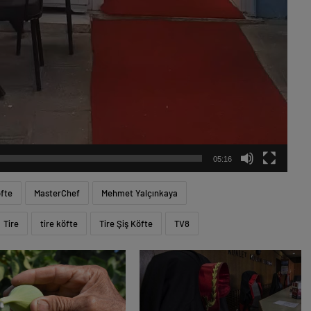
05:16
fte
MasterChef
Mehmet Yalçınkaya
Tire
tire köfte
Tire Şiş Köfte
TV8