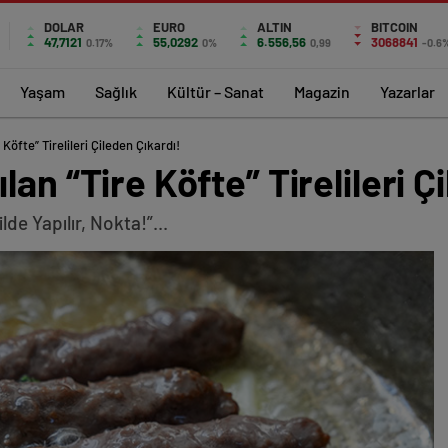
DOLAR
EURO
ALTIN
BITCOIN
47,7121
55,0292
6.556,56
3068841
0.17%
0%
0,99
-0.6
Yaşam
Sağlık
Kültür – Sanat
Magazin
Yazarlar
Köfte” Tirelileri Çileden Çıkardı!
an “Tire Köfte” Tirelileri Ç
lde Yapılır, Nokta!”...