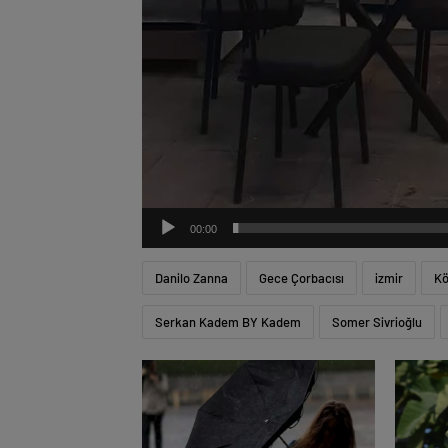
00:00
Danilo Zanna
Gece Çorbacısı
izmir
Kö
Serkan Kadem BY Kadem
Somer Sivrioğlu