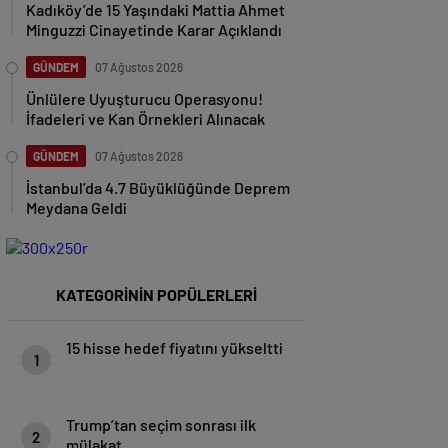
Kadıköy’de 15 Yaşındaki Mattia Ahmet
Minguzzi Cinayetinde Karar Açıklandı
GÜNDEM
07 Ağustos 2026
Ünlülere Uyuşturucu Operasyonu!
İfadeleri ve Kan Örnekleri Alınacak
GÜNDEM
07 Ağustos 2026
İstanbul’da 4.7 Büyüklüğünde Deprem
Meydana Geldi
KATEGORİNİN POPÜLERLERİ
15 hisse hedef fiyatını yükseltti
1
Trump’tan seçim sonrası ilk
2
mülakat