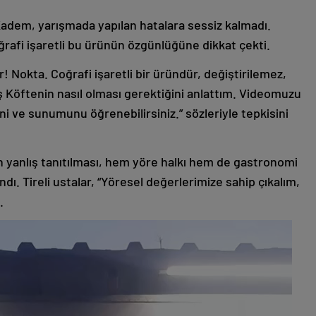
Kadem, yarışmada yapılan hatalara sessiz kalmadı.
rafi işaretli bu ürünün özgünlüğüne dikkat çekti.
r! Nokta. Coğrafi işaretli bir üründür, değiştirilemez,
iş Köftenin nasıl olması gerektiğini anlattım. Videomuzu
ini ve sunumunu öğrenebilirsiniz.” sözleriyle tepkisini
in yanlış tanıtılması, hem yöre halkı hem de gastronomi
andı. Tireli ustalar, “Yöresel değerlerimize sahip çıkalım,
.