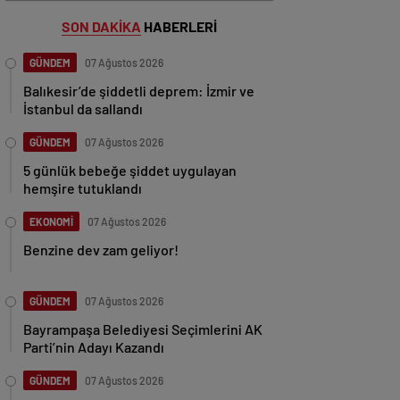
SON DAKİKA
HABERLERİ
GÜNDEM
07 Ağustos 2026
Balıkesir’de şiddetli deprem: İzmir ve
İstanbul da sallandı
GÜNDEM
07 Ağustos 2026
5 günlük bebeğe şiddet uygulayan
hemşire tutuklandı
EKONOMİ
07 Ağustos 2026
Benzine dev zam geliyor!
GÜNDEM
07 Ağustos 2026
Bayrampaşa Belediyesi Seçimlerini AK
Parti’nin Adayı Kazandı
GÜNDEM
07 Ağustos 2026