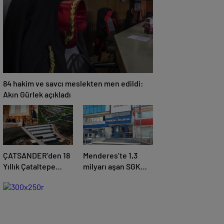
84 hakim ve savcı meslekten men edildi:
Akın Gürlek açıkladı
ÇATSANDER’den 18
Menderes’te 1,3
Yıllık Çataltepe
milyarı aşan SGK
İsyanı: “Bursa
borcuna karşılık
Esnafını Kim 18
taşınmaz teminatı
Yıldır Mağdur
Ediyor?”