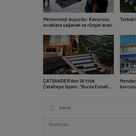
Meteoroloji duyurdu: Kavurucu
Torbalı
sıcaklara sağanak ve rüzgar arası
ÇATSANDER’den 18 Yıllık
Mendere
Çataltepe İsyanı: “Bursa Esnafını
borcuna
Kim 18 Yıldır Mağdur Ediyor?”
teminat