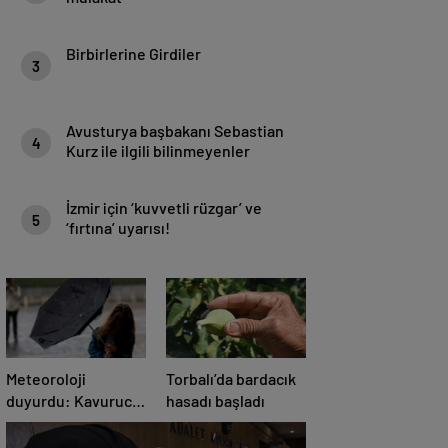
Birbirlerine Girdiler
3
Avusturya başbakanı Sebastian
4
Kurz ile ilgili bilinmeyenler
İzmir için ‘kuvvetli rüzgar’ ve
5
‘fırtına’ uyarısı!
Meteoroloji
Torbalı’da bardacık
duyurdu: Kavurucu
hasadı başladı
sıcaklara sağanak
ve rüzgar arası