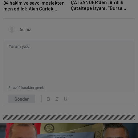
ÇATSANDER’den 18 Yıllık
84 hakim ve savcı meslekten
Çataltepe İsyanı: “Bursa
men edildi: Akın Gürlek
Esnafını Kim 18 Yıldır Mağdur
açıkladı
Ediyor?”
En az 10 karakter gerekli
Gönder