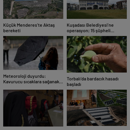
Küçük Menderes’te Aktaş
Kuşadası Belediyesi’ne
bereketi
operasyon; 15 şüpheli
gözaltına alındı
Meteoroloji duyurdu:
Torbalı’da bardacık hasadı
Kavurucu sıcaklara sağanak
başladı
ve rüzgar arası