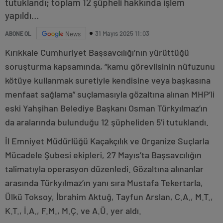
tutuklandı; toplam 12 şüpheli hakkında işlem
yapıldı…
31 Mayıs 2025 11:03
ABONE OL
News
Kırıkkale Cumhuriyet Başsavcılığı’nın yürüttüğü
soruşturma kapsamında, “kamu görevlisinin nüfuzunu
kötüye kullanmak suretiyle kendisine veya başkasına
menfaat sağlama” suçlamasıyla gözaltına alınan MHP’li
eski Yahşihan Belediye Başkanı Osman Türkyılmaz’ın
da aralarında bulunduğu 12 şüpheliden 5’i tutuklandı.
İl Emniyet Müdürlüğü Kaçakçılık ve Organize Suçlarla
Mücadele Şubesi ekipleri, 27 Mayıs’ta Başsavcılığın
talimatıyla operasyon düzenledi. Gözaltına alınanlar
arasında Türkyılmaz’ın yanı sıra Mustafa Tekertarla,
Ülkü Toksoy, İbrahim Aktuğ, Tayfun Arslan, C.A., M.T.,
K.T., İ.A., F.M., M.Ç. ve A.Ü. yer aldı.