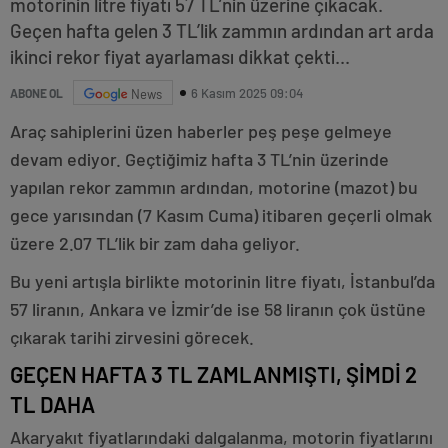
motorinin litre fiyatı 57 TL’nin üzerine çıkacak.
Geçen hafta gelen 3 TL’lik zammın ardından art arda
ikinci rekor fiyat ayarlaması dikkat çekti...
6 Kasım 2025 09:04
ABONE OL
News
Araç sahiplerini üzen haberler peş peşe gelmeye
devam ediyor. Geçtiğimiz hafta 3 TL’nin üzerinde
yapılan rekor zammın ardından, motorine (mazot) bu
gece yarısından (7 Kasım Cuma) itibaren geçerli olmak
üzere 2.07 TL’lik bir zam daha geliyor.
Bu yeni artışla birlikte motorinin litre fiyatı, İstanbul’da
57 liranın, Ankara ve İzmir’de ise 58 liranın çok üstüne
çıkarak tarihi zirvesini görecek.
GEÇEN HAFTA 3 TL ZAMLANMIŞTI, ŞİMDİ 2
TL DAHA
Akaryakıt fiyatlarındaki dalgalanma, motorin fiyatlarını