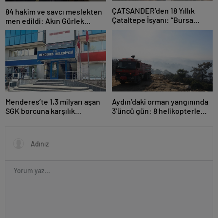
ÇATSANDER’den 18 Yıllık
84 hakim ve savcı meslekten
Çataltepe İsyanı: “Bursa
men edildi: Akın Gürlek
Esnafını Kim 18 Yıldır Mağdur
açıkladı
Ediyor?”
Menderes’te 1,3 milyarı aşan
Aydın’daki orman yangınında
SGK borcuna karşılık
3’üncü gün: 8 helikopterle
taşınmaz teminatı
müdahale yeniden başladı