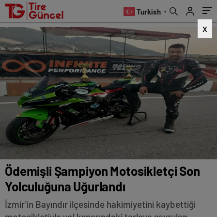
Turkish
▼
X
Ödemişli Şampiyon Motosikletçi Son
Yolculuğuna Uğurlandı
İzmir'in Bayındır ilçesinde hakimiyetini kaybettiği
motosikletiyle yol kenarındaki tarlaya savrulan