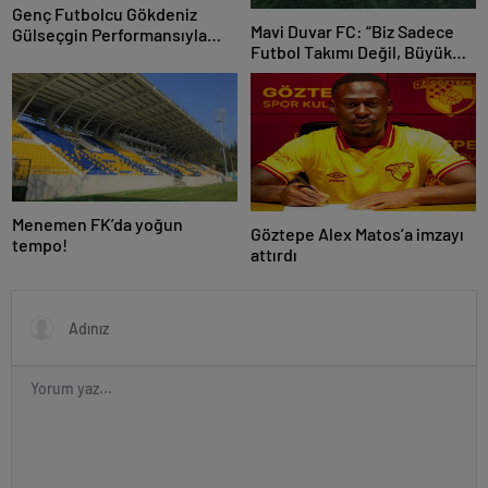
Genç Futbolcu Gökdeniz
Mavi Duvar FC: “Biz Sadece
Gülseçgin Performansıyla
Futbol Takımı Değil, Büyük
Geleceğe Göz Kırptı!
Bir Aileyiz”
Menemen FK’da yoğun
Göztepe Alex Matos’a imzayı
tempo!
attırdı