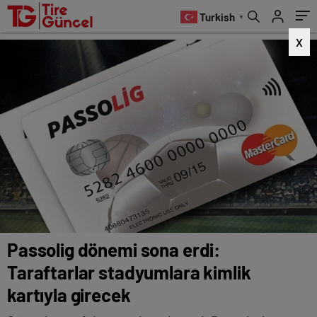
kartıyla girecek
Turkish
▼
X
Passolig dönemi sona erdi:
Taraftarlar stadyumlara kimlik
kartıyla girecek