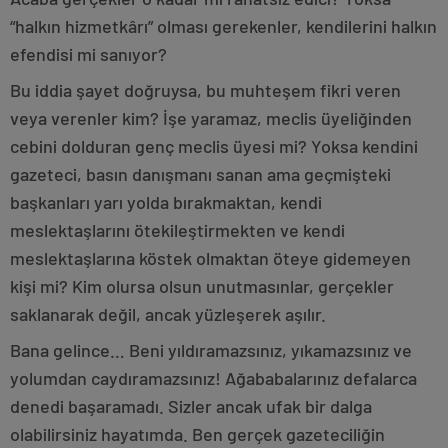
“halkın hizmetkârı” olması gerekenler, kendilerini halkın
efendisi mi sanıyor?
Bu iddia şayet doğruysa, bu muhteşem fikri veren
veya verenler kim? İşe yaramaz, meclis üyeliğinden
cebini dolduran genç meclis üyesi mi? Yoksa kendini
gazeteci, basın danışmanı sanan ama geçmişteki
başkanları yarı yolda bırakmaktan, kendi
meslektaşlarını ötekileştirmekten ve kendi
meslektaşlarına köstek olmaktan öteye gidemeyen
kişi mi? Kim olursa olsun unutmasınlar, gerçekler
saklanarak değil, ancak yüzleşerek aşılır.
Bana gelince… Beni yıldıramazsınız, yıkamazsınız ve
yolumdan caydıramazsınız! Ağababalarınız defalarca
denedi başaramadı. Sizler ancak ufak bir dalga
olabilirsiniz hayatımda. Ben gerçek gazeteciliğin