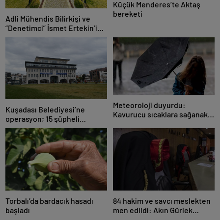
Küçük Menderes’te Aktaş
bereketi
Adli Mühendis Bilirkişi ve
“Denetimci” İsmet Ertekin’in
Milyon Dolar Villası Kaçak
Çıktı!
Meteoroloji duyurdu:
Kuşadası Belediyesi’ne
Kavurucu sıcaklara sağanak
operasyon; 15 şüpheli
ve rüzgar arası
gözaltına alındı
Torbalı’da bardacık hasadı
84 hakim ve savcı meslekten
başladı
men edildi: Akın Gürlek
açıkladı