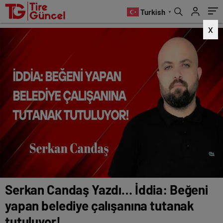
tutanak tutuluyor!
Turkish
▼
X
Serkan Candaş Yazdı… İddia: Beğeni
yapan belediye çalışanına tutanak
tutuluyor!