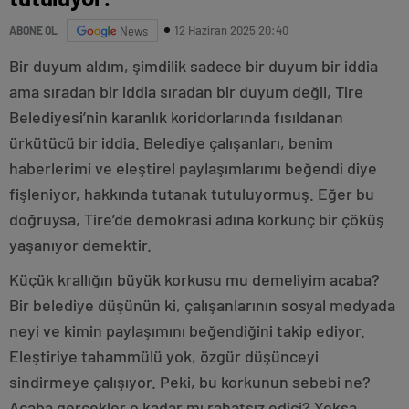
12 Haziran 2025 20:40
ABONE OL
News
Bir duyum aldım, şimdilik sadece bir duyum bir iddia
ama sıradan bir iddia sıradan bir duyum değil, Tire
Belediyesi’nin karanlık koridorlarında fısıldanan
ürkütücü bir iddia. Belediye çalışanları, benim
haberlerimi ve eleştirel paylaşımlarımı beğendi diye
fişleniyor, hakkında tutanak tutuluyormuş. Eğer bu
doğruysa, Tire’de demokrasi adına korkunç bir çöküş
yaşanıyor demektir.
Küçük krallığın büyük korkusu mu demeliyim acaba?
Bir belediye düşünün ki, çalışanlarının sosyal medyada
neyi ve kimin paylaşımını beğendiğini takip ediyor.
Eleştiriye tahammülü yok, özgür düşünceyi
sindirmeye çalışıyor. Peki, bu korkunun sebebi ne?
Acaba gerçekler o kadar mı rahatsız edici? Yoksa