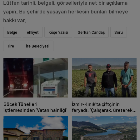
Lütfen tarihli, belgeli, görselleriyle net bir açıklama
yapın. Bu şehirde yaşayan herkesin bunları bilmeye
hakkı var.
Belge
ehliyet
Köşe Yazısı
Serkan Candaş
Soru
Tire
Tire Belediyesi
Göcek Tünelleri
İzmir-Kınık’ta çiftçinin
iştlemesinden ‘Vatan hainliği’
feryadı: ‘Çalışarak, üreterek
batıyoruz’