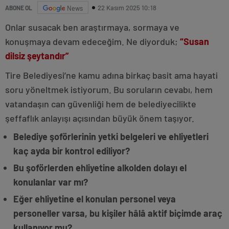
22 Kasım 2025 10:18
ABONE OL
News
Onlar susacak ben araştırmaya, sormaya ve
konuşmaya devam edeceğim. Ne diyorduk;
“Susan
dilsiz şeytandır”
Tire Belediyesi’ne kamu adına birkaç basit ama hayati
soru yöneltmek istiyorum. Bu soruların cevabı, hem
vatandaşın can güvenliği hem de belediyecilikte
şeffaflık anlayışı açısından büyük önem taşıyor.
Belediye şoförlerinin yetki belgeleri ve ehliyetleri
kaç ayda bir kontrol ediliyor?
Bu şoförlerden ehliyetine alkolden dolayı el
konulanlar var mı?
Eğer ehliyetine el konulan personel veya
personeller varsa, bu kişiler hâlâ aktif biçimde araç
kullanıyor mu?