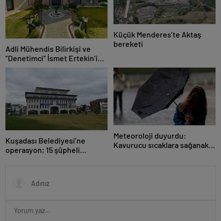
Küçük Menderes’te Aktaş
bereketi
Adli Mühendis Bilirkişi ve
“Denetimci” İsmet Ertekin’in
Milyon Dolar Villası Kaçak
Çıktı!
Meteoroloji duyurdu:
Kuşadası Belediyesi’ne
Kavurucu sıcaklara sağanak
operasyon; 15 şüpheli
ve rüzgar arası
gözaltına alındı