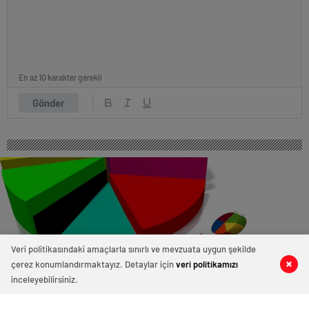
En az 10 karakter gerekli
Gönder
Veri politikasındaki amaçlarla sınırlı ve mevzuata uygun şekilde
çerez konumlandırmaktayız. Detaylar için
veri politikamızı
0
0
0
0
inceleyebilirsiniz.