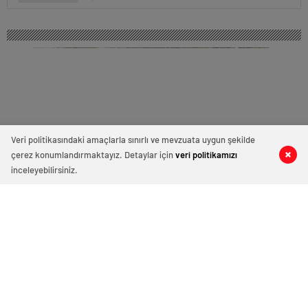
Veri politikasındaki amaçlarla sınırlı ve mevzuata uygun şekilde
çerez konumlandırmaktayız. Detaylar için
veri politikamızı
0
0
0
0
inceleyebilirsiniz.
Tire, 5 Bin Yıllık Birikimiyle İl Olmaya
Hazır
Tire Turizm ve Eski Eserleri Koruma Derneği Yönetim