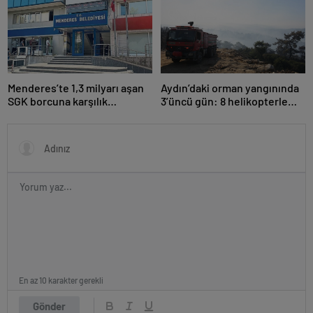
Menderes’te 1,3 milyarı aşan
Aydın’daki orman yangınında
SGK borcuna karşılık
3’üncü gün: 8 helikopterle
taşınmaz teminatı
müdahale yeniden başladı
En az 10 karakter gerekli
Gönder