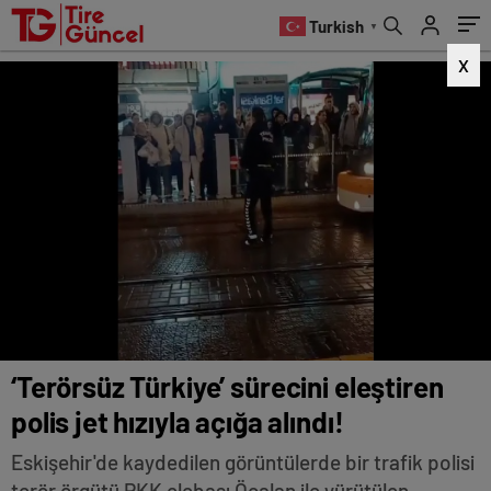
alındı!
Turkish
▼
X
‘Terörsüz Türkiye’ sürecini eleştiren
polis jet hızıyla açığa alındı!
Eskişehir'de kaydedilen görüntülerde bir trafik polisi
terör örgütü PKK elebaşı Öcalan ile yürütülen