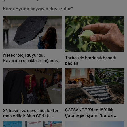
Kamuoyuna saygıyla duyurulur”
Meteoroloji duyurdu:
Torbalı’da bardacık hasadı
Kavurucu sıcaklara sağanak
başladı
ve rüzgar arası
ÇATSANDER’den 18 Yıllık
84 hakim ve savcı meslekten
Çataltepe İsyanı: “Bursa
men edildi: Akın Gürlek
Esnafını Kim 18 Yıldır Mağdur
açıkladı
Ediyor?”