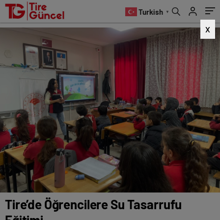
Turkish
▼
X
Tire’de Öğrencilere Su Tasarrufu
Eğitimi