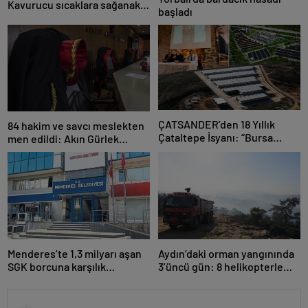
Kavurucu sıcaklara sağanak
başladı
ve rüzgar arası
ÇATSANDER’den 18 Yıllık
84 hakim ve savcı meslekten
Çataltepe İsyanı: “Bursa
men edildi: Akın Gürlek
Esnafını Kim 18 Yıldır Mağdur
açıkladı
Ediyor?”
Menderes’te 1,3 milyarı aşan
Aydın’daki orman yangınında
SGK borcuna karşılık
3’üncü gün: 8 helikopterle
taşınmaz teminatı
müdahale yeniden başladı