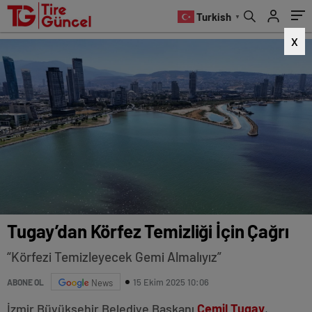
Turkish
▼
X
Tugay’dan Körfez Temizliği İçin Çağrı
“Körfezi Temizleyecek Gemi Almalıyız”
15 Ekim 2025 10:06
ABONE OL
News
İzmir Büyükşehir Belediye Başkanı
Cemil Tugay
,