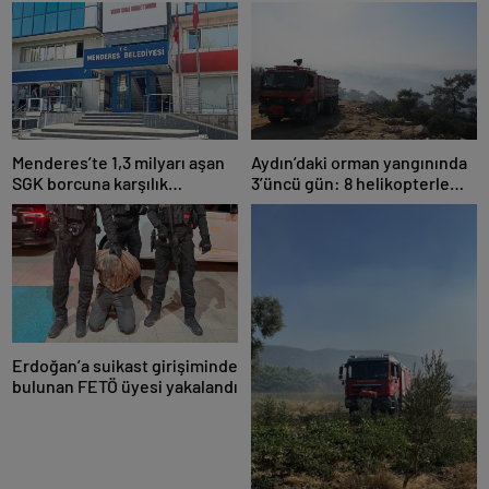
açıkladı
Ediyor?”
Menderes’te 1,3 milyarı aşan
Aydın’daki orman yangınında
SGK borcuna karşılık
3’üncü gün: 8 helikopterle
taşınmaz teminatı
müdahale yeniden başladı
Erdoğan’a suikast girişiminde
bulunan FETÖ üyesi yakalandı