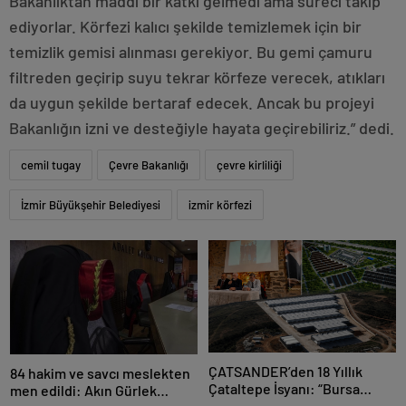
Bakanlıktan maddi bir katkı gelmedi ama süreci takip
ediyorlar. Körfezi kalıcı şekilde temizlemek için bir
temizlik gemisi alınması gerekiyor. Bu gemi çamuru
filtreden geçirip suyu tekrar körfeze verecek, atıkları
da uygun şekilde bertaraf edecek. Ancak bu projeyi
Bakanlığın izni ve desteğiyle hayata geçirebiliriz.” dedi.
cemil tugay
Çevre Bakanlığı
çevre kirliliği
İzmir Büyükşehir Belediyesi
izmir körfezi
ÇATSANDER’den 18 Yıllık
84 hakim ve savcı meslekten
Çataltepe İsyanı: “Bursa
men edildi: Akın Gürlek
Esnafını Kim 18 Yıldır Mağdur