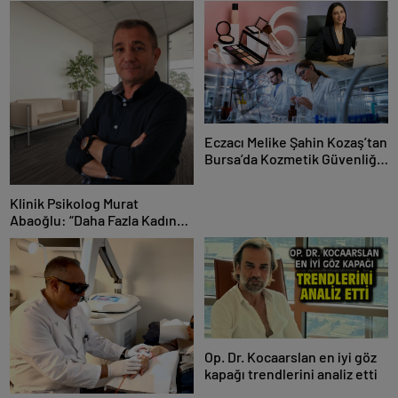
Eczacı Melike Şahin Kozaş’tan
Bursa’da Kozmetik Güvenliği
Uyarısı: “Cilt Sağlığında
Bilimsel Yaklaşım ve Güvenilir
Klinik Psikolog Murat
Ürün Kullanımı Hayati Önem
Abaoğlu: “Daha Fazla Kadın
Taşıyor”
Ölmesin”
Op. Dr. Kocaarslan en iyi göz
kapağı trendlerini analiz etti