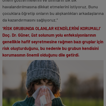
havalandırılmasına dikkat etmelerini istiyoruz. Bunu
çocuklara öğretip onların bu alışkanlıkları arkadaşlarına
da kazandırmasını sağlıyoruz.”
‘RİSK GRUBUNDA OLANLAR KENDİLERİNİ KORUMALI’
Doç. Dr. Güner, üst solunum yolu enfeksiyonlarının
genellikle hafif seyretmesine rağmen bazı gruplar için
risk oluşturduğunu, bu nedenle bu grubun kendisini
korumasının önemli olduğunu dile getirdi.