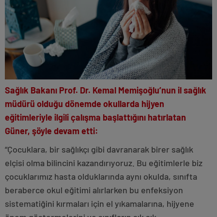
Sağlık Bakanı Prof. Dr. Kemal Memişoğlu’nun il sağlık
müdürü olduğu dönemde okullarda hijyen
eğitimleriyle ilgili çalışma başlattığını hatırlatan
Güner, şöyle devam etti:
“Çocuklara, bir sağlıkçı gibi davranarak birer sağlık
elçisi olma bilincini kazandırıyoruz. Bu eğitimlerle biz
çocuklarımız hasta olduklarında aynı okulda, sınıfta
beraberce okul eğitimi alırlarken bu enfeksiyon
sistematiğini kırmaları için el yıkamalarına, hijyene
önem göstermelerini ve sınıfların sık sık