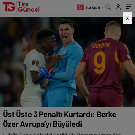
Turkish
▼
X
Üst Üste 3 Penaltı Kurtardı: Berke
Özer Avrupa’yı Büyüledi
Lille’in Genç Kalecisi Tarihi Bir Başarıya İmza Attı