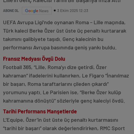
3 Ekim 2025 12:23
ABONE OL
News
UEFA Avrupa Ligi’nde oynanan Roma – Lille maçında,
Türk kaleci Berke Özer üst üste üç penaltı kurtararak
takımını galibiyete taşıdı. Genç kalecinin bu
performansı Avrupa basınında geniş yankı buldu.
Fransız Medyası Övgü Dolu
Football 365, “Lille, Roma’yı dize getirdi, Özer
kahraman” ifadelerini kullanırken, Le Figaro “İnanılmaz
bir başarı, Roma taraftarlarını çileden çıkardı”
yorumunu yaptı. Le Parisien ise, “Berke Özer kulüp
kahramanına dönüştü” sözleriyle genç kaleciyi övdü.
Tarihi Performans Manşetlerde
L’Equipe, Özer’in üst üste üç penaltı kurtarmasını
“tarihi bir başarı” olarak değerlendirirken, RMC Sport