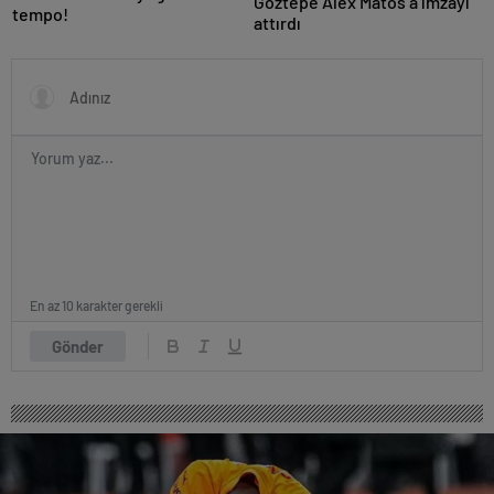
Göztepe Alex Matos’a imzayı
tempo!
attırdı
En az 10 karakter gerekli
Gönder