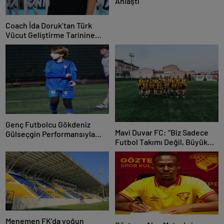
Anlaştı
Coach İda Doruk’tan Türk
Vücut Geliştirme Tarinine
Damga Vuran Organizasyon
Genç Futbolcu Gökdeniz
Mavi Duvar FC: “Biz Sadece
Gülseçgin Performansıyla
Futbol Takımı Değil, Büyük
Geleceğe Göz Kırptı!
Bir Aileyiz”
Menemen FK’da yoğun