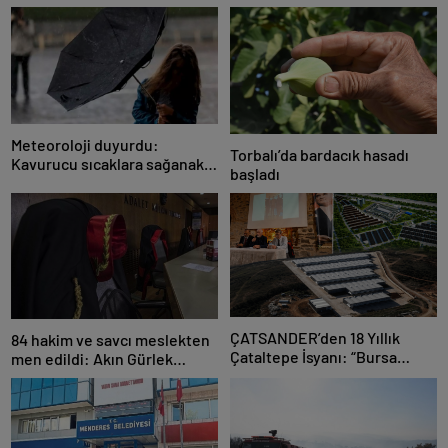
Meteoroloji duyurdu:
Torbalı’da bardacık hasadı
Kavurucu sıcaklara sağanak
başladı
ve rüzgar arası
ÇATSANDER’den 18 Yıllık
84 hakim ve savcı meslekten
Çataltepe İsyanı: “Bursa
men edildi: Akın Gürlek
Esnafını Kim 18 Yıldır Mağdur
açıkladı
Ediyor?”