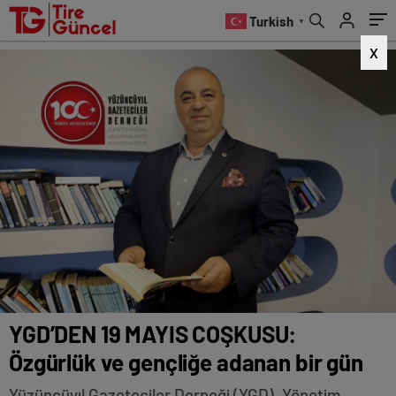
gün
Turkish
▼
X
YGD’DEN 19 MAYIS COŞKUSU:
Özgürlük ve gençliğe adanan bir gün
Yüzüncüyıl Gazeteciler Derneği (YGD), Yönetim