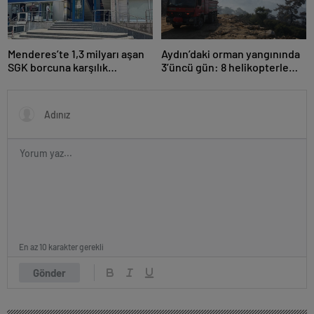
Menderes’te 1,3 milyarı aşan
Aydın’daki orman yangınında
SGK borcuna karşılık
3’üncü gün: 8 helikopterle
taşınmaz teminatı
müdahale yeniden başladı
En az 10 karakter gerekli
Gönder