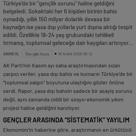
Türkiye’de bir "gençlik sorunu" haline geldiğini
belgeledi. Sokaktaki her 6 kişiden birinin bahis
oynadığı, yıllık 150 milyar dolarlık devasa bir
kaynağın ise yasa dışı yollarla yurt dışına aktığı tespit
edildi. Özellikle 18-24 yaş grubundaki tehlikeli
tırmanış, toplumsal geleceğe dair kaygıları artırıyor...
18 Aralık 2025 09:12
ABONE OL
News
AK Parti’nin Kasım ayı saha araştırmasından sızan
çarpıcı veriler, yasa dışı bahis ve kumarın Türkiye’de bir
“toplumsal salgın” boyutuna ulaştığını gözler önüne
serdi. Rapor, yasa dışı bahsin sadece bir asayiş sorunu
değil, aynı zamanda ciddi bir sosyo-ekonomik yıkım
projesi haline geldiğini kanıtlıyor.
GENÇLER ARASINDA “SİSTEMATİK” YAYILIM
Ekonomim’in haberine göre, araştırmanın en ürkütücü