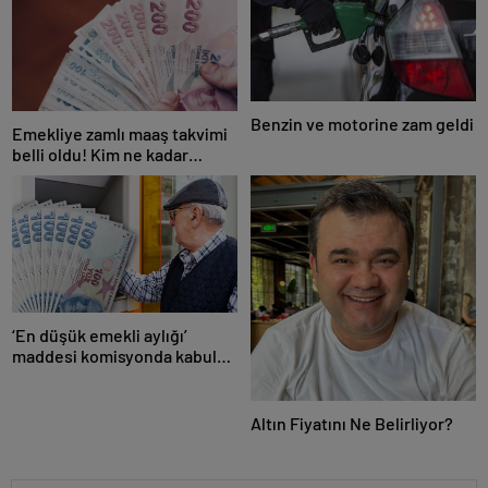
Benzin ve motorine zam geldi
Emekliye zamlı maaş takvimi
belli oldu! Kim ne kadar
alacak?
‘En düşük emekli aylığı’
maddesi komisyonda kabul
edildi
Altın Fiyatını Ne Belirliyor?