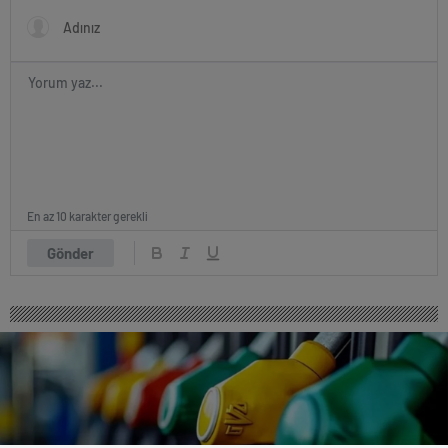
En az 10 karakter gerekli
Gönder