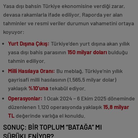
Yasa dışı bahsin Türkiye ekonomisine verdiği zarar,
devasa rakamlarla ifade ediliyor. Raporda yer alan
tahminler ve resmi veriler durumun vahametini ortaya
koyuyor:
Yurt Dışına Çıkış:
Türkiye’den yurt dışına akan yıllık
yasa dışı bahis parasının
150 milyar doları
bulduğu
tahmin ediliyor.
Milli Hasılaya Oranı:
Bu meblağ, Türkiye’nin yıllık
gayrisafi milli hasılasının (1.565,5 milyar dolar)
yaklaşık
%10’una
tekabül ediyor.
Operasyonlar:
1 Ocak 2024 – 6 Ekim 2025 döneminde
düzenlenen 1.120 operasyonda yaklaşık
15,8 milyar
TL
değerinde varlığa el konuldu.
SONUÇ: BİR TOPLUM “BATAĞA” MI
SÜRÜKLENİYOR?