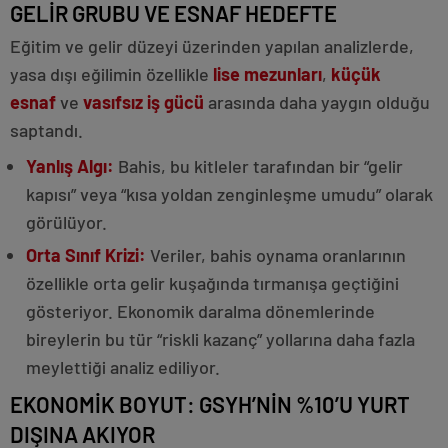
GELİR GRUBU VE ESNAF HEDEFTE
Eğitim ve gelir düzeyi üzerinden yapılan analizlerde,
yasa dışı eğilimin özellikle
lise mezunları
,
küçük
esnaf
ve
vasıfsız iş gücü
arasında daha yaygın olduğu
saptandı.
Yanlış Algı:
Bahis, bu kitleler tarafından bir “gelir
kapısı” veya “kısa yoldan zenginleşme umudu” olarak
görülüyor.
Orta Sınıf Krizi:
Veriler, bahis oynama oranlarının
özellikle orta gelir kuşağında tırmanışa geçtiğini
gösteriyor. Ekonomik daralma dönemlerinde
bireylerin bu tür “riskli kazanç” yollarına daha fazla
meylettiği analiz ediliyor.
EKONOMİK BOYUT: GSYH’NİN %10’U YURT
DIŞINA AKIYOR