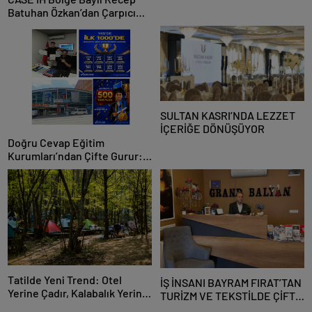
Batuhan Özkan’dan Çarpıcı
Traktör Piyasası Analizi:
“Türkiye Traktör Pazarı
Tarihinin En Zorlu
Dönemlerinden Birini
Yaşıyor”
SULTAN KASRI’NDA LEZZET
İÇERİĞE DÖNÜŞÜYOR
Doğru Cevap Eğitim
Kurumları’ndan Çifte Gurur:
LGS Türkiye Birinciliği, YKS’de
İlk 1000’e 8 Öğrenci
Tatilde Yeni Trend: Otel
İŞ İNSANI BAYRAM FIRAT’TAN
Yerine Çadır, Kalabalık Yerine
TURİZM VE TEKSTİLDE ÇİFTE
Doğa
BAŞARI