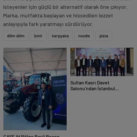
isteyenler için güçlü bir alternatif olarak öne çıkıyor.
Marka, mutfakta başlayan ve hissedilen lezzet
anlayışıyla fark yaratmayı sürdürüyor.
dilim dilim
izmir
karşıyaka
noodle
pizza
Sultan Kasrı Davet
Salonu’ndan İstanbul
Gastronomi Dünyasını
Buluşturan Lezzet
Organizasyonu
CASE IH Bölge Bayii Recep