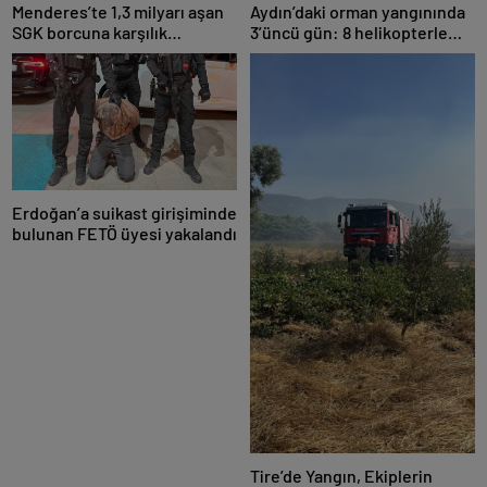
Menderes’te 1,3 milyarı aşan
Aydın’daki orman yangınında
SGK borcuna karşılık
3’üncü gün: 8 helikopterle
taşınmaz teminatı
müdahale yeniden başladı
Erdoğan’a suikast girişiminde
bulunan FETÖ üyesi yakalandı
Tire’de Yangın, Ekiplerin