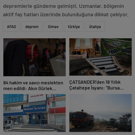
depremlerle gündeme gelmişti. Uzmanlar, bölgenin
aktif fay hatları üzerinde bulunduğuna dikkat çekiyor.
AFAD
deprem
Simav
türkiye
ütahya
ÇATSANDER’den 18 Yıllık
84 hakim ve savcı meslekten
Çataltepe İsyanı: “Bursa
men edildi: Akın Gürlek
Esnafını Kim 18 Yıldır Mağdur
açıkladı
Ediyor?”