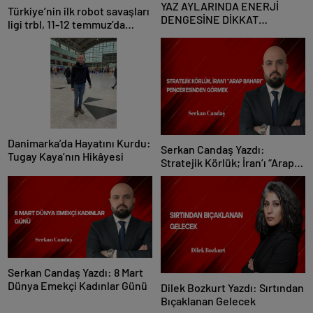
YAZ AYLARINDA ENERJİ
Türkiye’nin ilk robot savaşları
DENGESİNE DİKKAT
ligi trbl, 11-12 temmuz’da
EDİLMELİ
istanbul’da düzenleniyor!
Danimarka’da Hayatını Kurdu:
Serkan Candaş Yazdı:
Tugay Kaya’nın Hikâyesi
Stratejik Körlük; İran’ı “Arap
Baharı” Penceresinden
Görmek
Serkan Candaş Yazdı: 8 Mart
Dünya Emekçi Kadınlar Günü
Dilek Bozkurt Yazdı: Sırtından
Bıçaklanan Gelecek