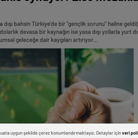
dışı bahsin Türkiye’de bir "gençlik sorunu" haline geldiğ
 dolarlık devasa bir kaynağın ise yasa dışı yollarla yurt dı
umsal geleceğe dair kaygıları artırıyor...
evzuata uygun şekilde çerez konumlandırmaktayız. Detaylar için
veri pol