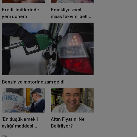
Kredi limitlerinde
Emekliye zamlı
yeni dönem
maaş takvimi belli
oldu! Kim ne kadar
alacak?
Benzin ve motorine zam geldi
‘En düşük emekli
Altın Fiyatını Ne
aylığı’ maddesi
Belirliyor?
komisyonda kabul