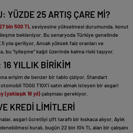
: YÜZDE 25 ARTIŞ ÇARE Mİ?
27 bin 500 TL
seviyesine yükselmesi durumunda, konut
r iyileşme bekleniyor. Bu senaryoda Türkiye genelinde
,5 yıla geriliyor. Ancak yüksek faiz oranları ve
, bu “iyileşme” kağıt üzerinde kalma riski taşıyor.
16 YILLIK BİRİKİM
rına erişim de benzer bir tablo çiziyor. Standart
 otomobil TOGG T10X’i satın almak isteyen bir asgari
y (yaklaşık 16 yıl)
çalışması gerekiyor.
E KREDİ LİMİTLERİ
r, asgari ücretliyi çift taraflı bir kıskaca alıyor. Aylık
ödenebilmesi kuralı, bugün 22 bin 104 TL alan bir çalışanı