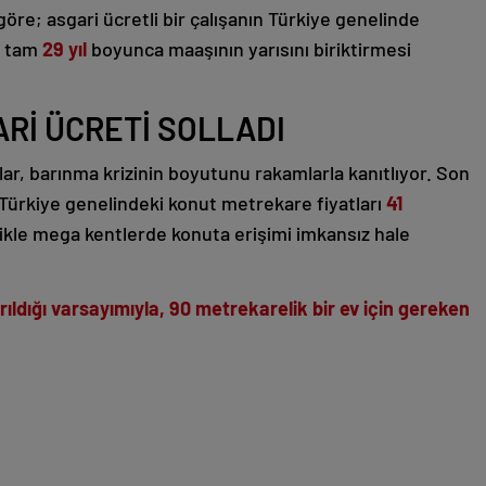
göre; asgari ücretli bir çalışanın Türkiye genelinde
in tam
29 yıl
boyunca maaşının yarısını biriktirmesi
ARİ ÜCRETİ SOLLADI
lar, barınma krizinin boyutunu rakamlarla kanıtlıyor. Son
Türkiye genelindeki konut metrekare fiyatları
41
likle mega kentlerde konuta erişimi imkansız hale
ayrıldığı varsayımıyla, 90 metrekarelik bir ev için gereken