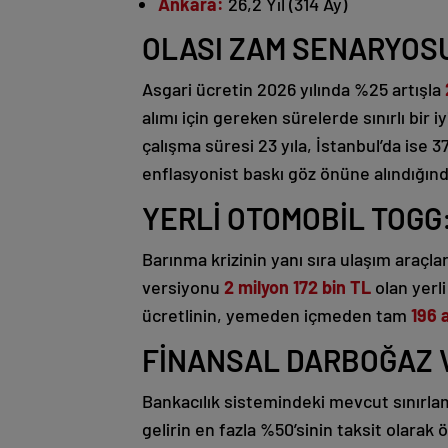
Ankara:
26,2 Yıl (314 Ay)
OLASI ZAM SENARYOSU
Asgari ücretin 2026 yılında %25 artışla
alımı için gereken sürelerde sınırlı bi
çalışma süresi 23 yıla, İstanbul’da ise 37
enflasyonist baskı göz önüne alındığında
YERLİ OTOMOBİL TOGG: 
Barınma krizinin yanı sıra ulaşım araçla
versiyonu
2 milyon 172 bin TL
olan yerli
ücretlinin, yemeden içmeden tam
196 a
FİNANSAL DARBOĞAZ V
Bankacılık sistemindeki mevcut sınırlamala
gelirin en fazla %50’sinin taksit olarak 