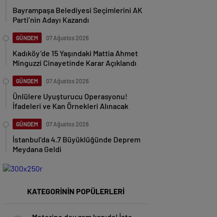
Bayrampaşa Belediyesi Seçimlerini AK
Parti’nin Adayı Kazandı
GÜNDEM
07 Ağustos 2026
Kadıköy’de 15 Yaşındaki Mattia Ahmet
Minguzzi Cinayetinde Karar Açıklandı
GÜNDEM
07 Ağustos 2026
Ünlülere Uyuşturucu Operasyonu!
İfadeleri ve Kan Örnekleri Alınacak
GÜNDEM
07 Ağustos 2026
İstanbul’da 4.7 Büyüklüğünde Deprem
Meydana Geldi
KATEGORİNİN POPÜLERLERİ
Motorine dev zam kapıda! İşte