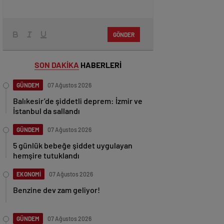
GÖNDER
SON DAKİKA
HABERLERİ
GÜNDEM
07 Ağustos 2026
Balıkesir’de şiddetli deprem: İzmir ve
İstanbul da sallandı
GÜNDEM
07 Ağustos 2026
5 günlük bebeğe şiddet uygulayan
hemşire tutuklandı
EKONOMİ
07 Ağustos 2026
Benzine dev zam geliyor!
GÜNDEM
07 Ağustos 2026