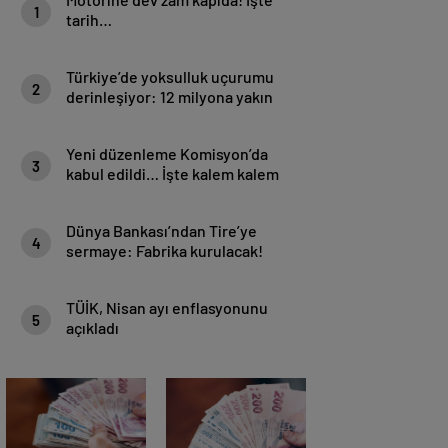
1
tarih…
Türkiye’de yoksulluk uçurumu
2
derinleşiyor: 12 milyona yakın
kişi aşırı yoksul
Yeni düzenleme Komisyon’da
3
kabul edildi… İşte kalem kalem
yeni vergiler!
Dünya Bankası’ndan Tire’ye
4
sermaye: Fabrika kurulacak!
TÜİK, Nisan ayı enflasyonunu
5
açıkladı