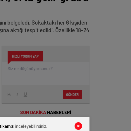
ini belgeledi. Sokaktaki her 6 kişiden
şına aktığı tespit edildi. Özellikle 18-24
HIZLI YORUM YAP
GÖNDER
SON DAKİKA
HABERLERİ
GÜNDEM
07 Ağustos 2026
itikamızı
inceleyebilirsiniz.