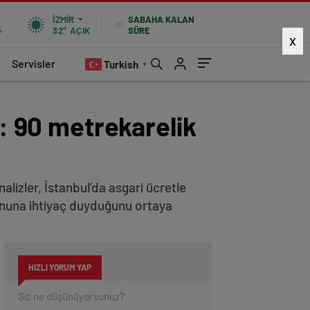
SABAHA KALAN
İZMIR
SÜRE
%
32°
AÇIK
X
Servisler
Turkish
▼
l: 90 metrekarelik
alizler, İstanbul’da asgari ücretle
atonuna ihtiyaç duyduğunu ortaya
HIZLI YORUM YAP