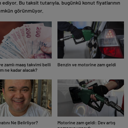
ediyor. Bu taksit tutarıyla, bugünkü konut fiyatlarının
mümkün görünmüyor.
e zamlı maaş takvimi belli
Benzin ve motorine zam geldi
im ne kadar alacak?
yatını Ne Belirliyor?
Motorine zam geldi: Dev artış
pompaya yansıdı