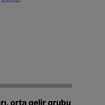
edildi
ı, orta gelir grubu