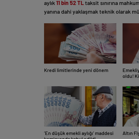
aylık
11 bin 52 TL
taksit sınırına mahkum 
yanına dahi yaklaşmak teknik olarak 
Kredi limitlerinde yeni dönem
Emekliy
oldu! K
‘En düşük emekli aylığı’ maddesi
Altın Fi
komisyonda kabul edildi