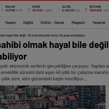
DOLAR
EURO
ALTIN
BITCOIN
47,7109
55,0182
6.493,03
3064859
0.17%
-0.02%
0,01
-0.5
Yaşam
Sağlık
Kültür – Sanat
Magazin
Yazarlar
mak hayal bile değil: 90 metrekarelik konut 29 yılda alınabiliyor
sahibi olmak hayal bile deği
abiliyor
ali, ekonomik verilerin gerçekliğine çarpıyor. Yapılan an
in emeklilik süresini dahi aşan 46 yıllık bir çalışma mar
llık süre, alım gücündeki kaybı tescilliyor...